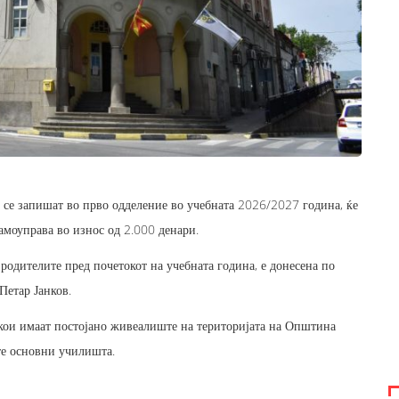
 се запишат во прво одделение во учебната 2026/2027 година, ќе
амоуправа во износ од 2.000 денари.
 родителите пред почетокот на учебната година, е донесена по
Петар Јанков.
 кои имаат постојано живеалиште на територијата на Општина
те основни училишта.