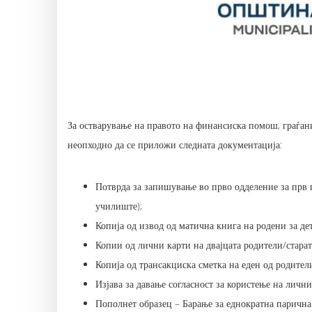
За остварување на правото на финансиска помош, граѓани
неопходно да се приложи следната документација:
Потврда за запишување во прво одделение за прв 
училиште);
Копија од извод од матична книга на родени за дет
Копии од лични карти на двајцата родители/старат
Копија од трансакциска сметка на еден од родители
Изјава за давање согласност за користење на личн
Пополнет образец – Барање за еднократна парична