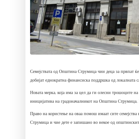
Семејствата од Општина Струмица чии деца за првпат ќе
добијат еднократна финансиска поддршка од локалната с
Новата мерка, која има за цел да ги олесни трошоците на
иницијатива на градоначалникот на Општина Струмица, 
Право на користење на оваа помош имаат сите семејства
Струмица и чие дете е запишано во некое од општински