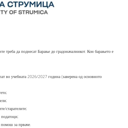
те треба да поднесат Барање до градоначалникот. Кон барањето е
пат во учебната 2026/2027 година (заверена од основното
ето;
ели;
те/старателите;
и податоци;
 помош за прваче.