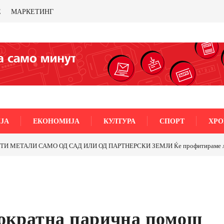
Е
МАРКЕТИНГ
ЈА
ЕКОНОМИЈА
КУЛТУРА
СПОРТ
ХРО
Почнува реконструкцијата на улицата „5-ти Ноемвр
нократна парична помош