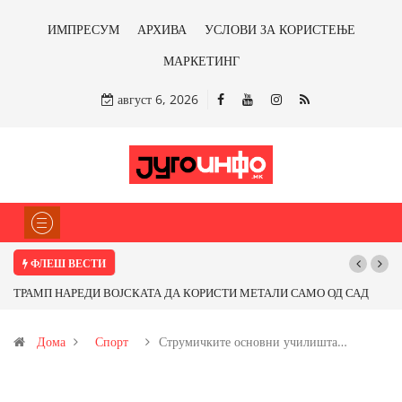
ИМПРЕСУМ
АРХИВА
УСЛОВИ ЗА КОРИСТЕЊЕ
МАРКЕТИНГ
август 6, 2026
ФЛЕШ ВЕСТИ
ТРАМП НАРЕДИ ВОЈСКАТА ДА КОРИСТИ МЕТАЛИ САМО ОД САД
ИЛИ ОД ПАРТНЕРСКИ ЗЕМЈИ Ќе профитираме ли со бакарот од
Дома
Спорт
Струмичките основни училишта…
Иловица и со антимонот?