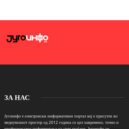
ЗА НАС
Југоинфо е електронски информативен портал кој е присутен во
медиумскиот простор од 2012 година со цел навремено, точно и
професионално информирање на сите граѓани. Југоинфо ги