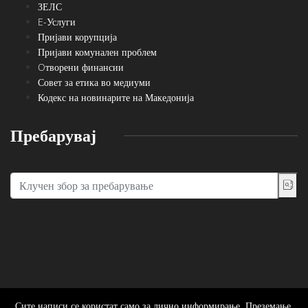
ЗЕЛС
E-Услуги
Пријави корупција
Пријави комунален проблем
Oтворени финансии
Совет за етика во медиуми
Кодекс на новинарите на Македонија
Пребарувај
Сите написи се користат само за лично информирање. Преземање,