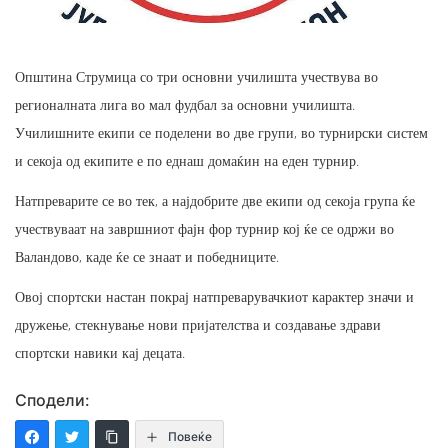
Општина Струмица со три основни училишта учествува во
регионалната лига во мал фудбал за основни училишта.
Училишните екипи се поделени во две групи, во турнирски систем
и секоја од екипите е по еднаш домаќин на еден турнир.
Натпреварите се во тек, а најдобрите две екипи од секоја група ќе
учествуваат на завршниот фајн фор турнир кој ќе се одржи во
Валандово, каде ќе се знаат и победниците.
Овој спортски настан покрај натпреварувачкиот карактер значи и
дружење, стекнување нови пријателства и создавање здрави
спортски навики кај децата.
Сподели:
Повеќе