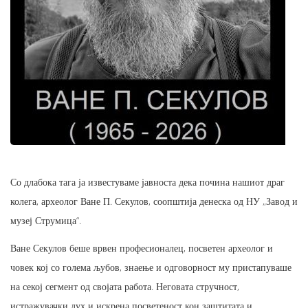
Со длабока тага ја известуваме јавноста дека почина нашиот драг
колега, археолог Ване П. Секулов, соопштија денеска од НУ „Завод и
музеј Струмица“.
Ване Секулов беше врвен професионалец, посветен археолог и
човек кој со голема љубов, знаење и одговорност му пристапуваше
на секој сегмент од својата работа. Неговата стручност,
истражувачки дух и искрена посветеност кон заштитата и