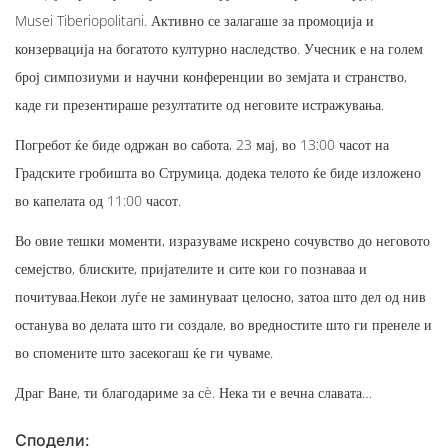
Musei Tiberiopolitani. Активно се залагаше за промоција и
конзервација на богатото културно наследство. Учесник е на голем
број симпозиуми и научни конференции во земјата и странство,
каде ги презентираше резултатите од неговите истражувања.
Погребот ќе биде одржан во сабота, 23 мај, во 13:00 часот на
Градските гробишта во Струмица, додека телото ќе биде изложено
во капелата од 11:00 часот.
Во овие тешки моменти, изразуваме искрено сочувство до неговото
семејство, блиските, пријателите и сите кои го познаваа и
почитуваа.Некои луѓе не заминуваат целосно, затоа што дел од нив
останува во делата што ги создале, во вредностите што ги пренеле и
во спомените што засекогаш ќе ги чуваме.
Драг Ване, ти благодариме за сè. Нека ти е вечна славата…
Сподели: