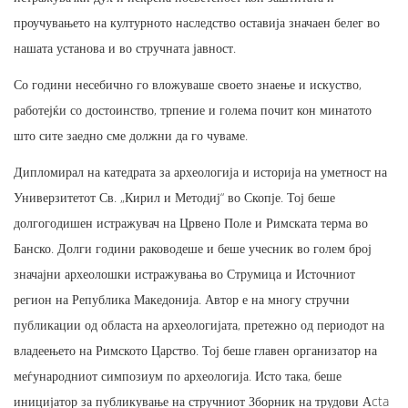
проучувањето на културното наследство оставија значаен белег во
нашата установа и во стручната јавност.
Со години несебично го вложуваше своето знаење и искуство,
работејќи со достоинство, трпение и голема почит кон минатото
што сите заедно сме должни да го чуваме.
Дипломирал на катедрата за археологија и историја на уметност на
Универзитетот Св. „Кирил и Методиј“ во Скопје. Тој беше
долгогодишен истражувач на Црвено Поле и Римската терма во
Банско. Долги години раководеше и беше учесник во голем број
значајни археолошки истражувања во Струмица и Источниот
регион на Република Македонија. Автор е на многу стручни
публикации од областа на археологијата, претежно од периодот на
владеењето на Римското Царство. Тој беше главен организатор на
меѓународниот симпозиум по археологија. Исто така, беше
иницијатор за публикување на стручниот Зборник на трудови Аcta