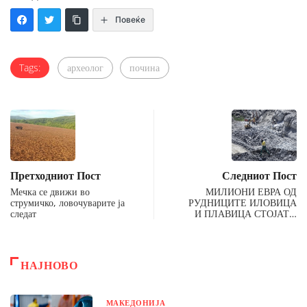
Повеќе
Tags:
археолог
почина
Претходниот Пост
Следниот Пост
Мечка се движи во
МИЛИОНИ ЕВРА ОД
струмичко, ловочуварите ја
РУДНИЦИТЕ ИЛОВИЦА
следат
И ПЛАВИЦА СТОЈАТ…
НАЈНОВО
МАКЕДОНИЈА