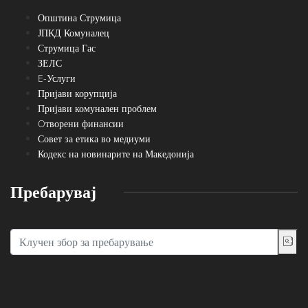
Општина Струмица
ЈПКД Комуналец
Струмица Гас
ЗЕЛС
E-Услуги
Пријави корупција
Пријави комунален проблем
Oтворени финансии
Совет за етика во медиуми
Кодекс на новинарите на Македонија
Пребарувај