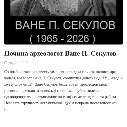
Почина археологот Ване П. Секулов
мај 21, 2026
Со длабока тага ја известуваме јавноста дека почина нашиот драг
колега, археолог Ване П. Секулов, соопштија денеска од НУ „Завод и
музеј Струмица“. Ване Секулов беше врвен професионалец,
посветен археолог и човек кој со голема љубов, знаење и
одговорност му пристапуваше на секој сегмент од својата работа.
Неговата стручност, истражувачки дух и искрена посветеност кон
[…]