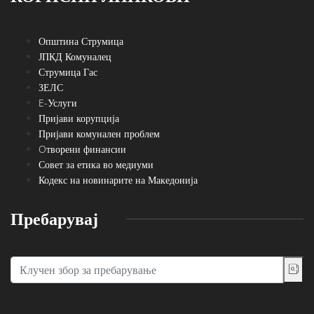
Општина Струмица
ЈПКД Комуналец
Струмица Гас
ЗЕЛС
E-Услуги
Пријави корупција
Пријави комунален проблем
Oтворени финансии
Совет за етика во медиуми
Кодекс на новинарите на Македонија
Пребарувај