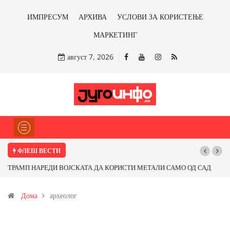
ИМПРЕСУМ
АРХИВА
УСЛОВИ ЗА КОРИСТЕЊЕ
МАРКЕТИНГ
август 7, 2026
ФЛЕШ ВЕСТИ
ТРАМП НАРЕДИ ВОЈСКАТА ДА КОРИСТИ МЕТАЛИ САМО ОД САД
По
ИЛИ ОД ПАРТНЕРСКИ ЗЕМЈИ Ќе профитираме ли со бакарот од
Дома
археолог
Иловица и со антимонот?