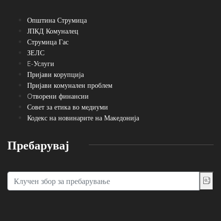
Општина Струмица
ЈПКД Комуналец
Струмица Гас
ЗЕЛС
E-Услуги
Пријави корупција
Пријави комунален проблем
Oтворени финансии
Совет за етика во медиуми
Кодекс на новинарите на Македонија
Пребарувај