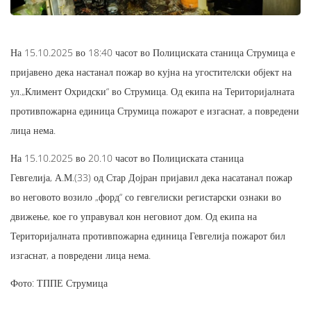
На 15.10.2025 во 18:40 часот во Полициската станица Струмица е
пријавено дека настанал пожар во кујна на угостителски објект на
ул.„Климент Охридски“ во Струмица. Од екипа на Територијалната
противпожарна единица Струмица пожарот е изгаснат, а повредени
лица нема.
На 15.10.2025 во 20.10 часот во Полициската станица
Гевгелија, А.М.(33) од Стар Дојран пријавил дека насатанал пожар
во неговото возило „форд“ со гевгелиски регистарски ознаки во
движење, кое го управувал кон неговиот дом. Од екипа на
Територијалната противпожарна единица Гевгелија пожарот бил
изгаснат, а повредени лица нема.
Фото: ТППЕ Струмица