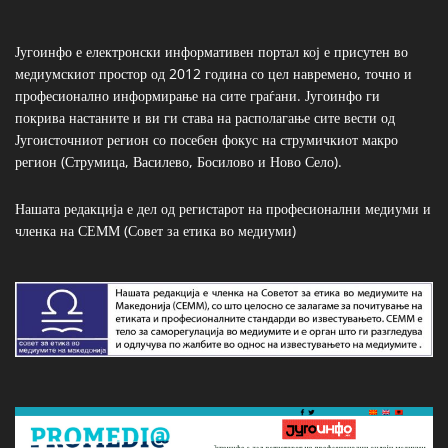
Југоинфо е електронски информативен портал кој е присутен во
медиумскиот простор од 2012 година со цел навремено, точно и
професионално информирање на сите граѓани. Југоинфо ги
покрива настаните и ви ги става на располагање сите вести од
Југоисточниот регион со посебен фокус на струмичкиот макро
регион (Струмица, Василево, Босилово и Ново Село).
Нашата редакција е дел од регистарот на професионални медиуми и
членка на СЕММ (Совет за етика во медиуми)