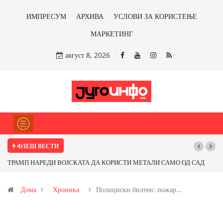
ИМПРЕСУМ
АРХИВА
УСЛОВИ ЗА КОРИСТЕЊЕ
МАРКЕТИНГ
август 8, 2026
ФЛЕШ ВЕСТИ
ТРАМП НАРЕДИ ВОЈСКАТА ДА КОРИСТИ МЕТАЛИ САМО ОД САД
Поч
ИЛИ ОД ПАРТНЕРСКИ ЗЕМЈИ Ќе профитираме ли со бакарот од
Дома
Хроника
Полициски билтен: пожар…
Иловица и со антимонот?