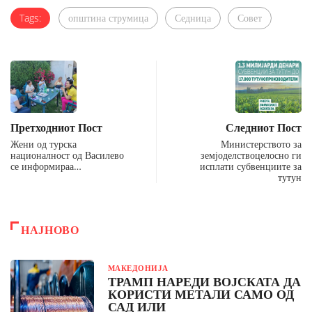
Tags:
општина струмица
Седница
Совет
Претходниот Пост
Следниот Пост
Жени од турска
Министерството за
националност од Василево
земјоделствоцелосно ги
се информираа…
исплати субвенциите за
тутун
НАЈНОВО
МАКЕДОНИЈА
ТРАМП НАРЕДИ ВОЈСКАТА ДА
КОРИСТИ МЕТАЛИ САМО ОД
САД ИЛИ