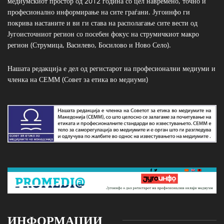
медиумскиот простор од 2012 година со цел навремено, точно и
професионално информирање на сите граѓани. Југоинфо ги
покрива настаните и ви ги става на располагање сите вести од
Југоисточниот регион со посебен фокус на струмичкиот макро
регион (Струмица, Василево, Босилово и Ново Село).
Нашата редакција е дел од регистарот на професионални медиуми и
членка на СЕММ (Совет за етика во медиуми)
ИНФОРМАЦИИ