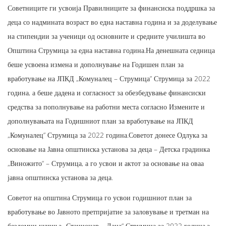
Советниците ги усвоија Правилниците за финансиска поддршка за
деца со надмината возраст во една наставна година и за доделување
на стипендии за ученици од основните и средните училишта во
Општина Струмица за една наставна година.На денешната седница
беше усвоена измена и дополнување на Годишен план за
вработување на ЈПКД „Комуналец – Струмица” Струмица за 2022
година, а беше дадена и согласност за обезбедување финансиски
средства за пополнување на работни места согласно Измените и
дополнувањата на Годишниот план за вработување на ЈПКД
„Комуналец” Струмица за 2022 година.Советот донесе Одлука за
основање на Јавна општинска установа за деца – Детска градинка
„Виножито“ – Струмица, а го усвои и актот за основање на оваа
јавна општинска установа за деца.
Советот на општина Струмица го усвои годишниот план за
вработување во Јавното претпријатие за заловување и третман на
бездомни кучиња „Стационар – Лана“ Струмица за 2022 година,а