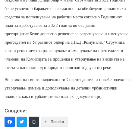
беше усвоено и барањето за согласност за обезбедени финансиски
средства за пополнување на работни места согласно Годишниот
план за вработување за 2022 година во ова јавно
претпријатие.Беше донесено решение за разрешување и именување
претседател на Управниот одбор на ЈПКД „Комуналец“ Струмица,
како и решението за разрешување и именување на претседател и
членови на Комисијата за проценка и утврдување на висината на
штетата настаната од природни непогоди и други несреќи.
Во рамки на своите надлежности Советот донесе и повеќе одлуки за
утврдување, измена и дополнување на детални урбанистички
планови, како и урбанистичко планска документација.
Сподели:
Повеќе