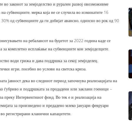
е во законот за земјоделство и рурален развој овозможивме
а на субвенциите, мерка која не се случила во изминатите 16
 30% од субвенциите да ги добијат авансно, односно во рок од 90
онесувањето на ребалансот на буџетот за 2022 година каде се
а за комплетно исплаќање на субвенциите кон земјоделците.
ство води грижа и дава поддршка за секој земјоделец.
ички игри, посебно во услови на светска криза.
та јавност дека во следниот период започнува реализацијата на
ко ѓубриво и поддршката за продадени или заклани гоеници –
за преку Интервентниот фонд. Во тек е и реализација на
емијата за произведено и предадено млеко јануари-февруари
и во регистрирани кланични капацитети.