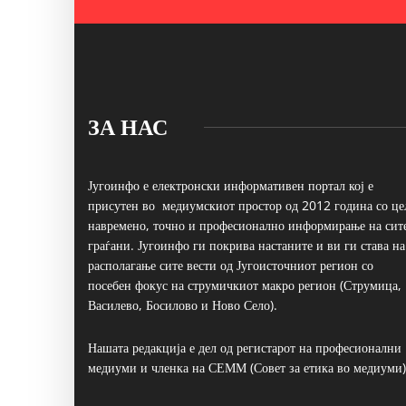
ЗА НАС
Југоинфо е електронски информативен портал кој е
присутен во медиумскиот простор од 2012 година со це
навремено, точно и професионално информирање на сит
граѓани. Југоинфо ги покрива настаните и ви ги става на
располагање сите вести од Југоисточниот регион со
посебен фокус на струмичкиот макро регион (Струмица,
Василево, Босилово и Ново Село).
Нашата редакција е дел од регистарот на професионални
медиуми и членка на СЕММ (Совет за етика во медиуми)