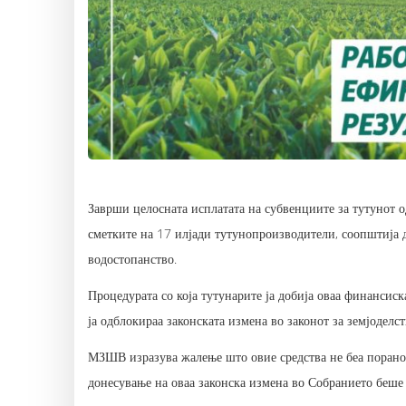
Заврши целосната исплатата на субвенциите за тутунот о
сметките на 17 илјади тутунопроизводители, соопштија 
водостопанство.
Процедурата со која тутунарите ја добија оваа финанси
ја одблокираа законската измена во законот за земјоделс
МЗШВ изразува жалење што овие средства не беа порано 
донесување на оваа законска измена во Собранието беше