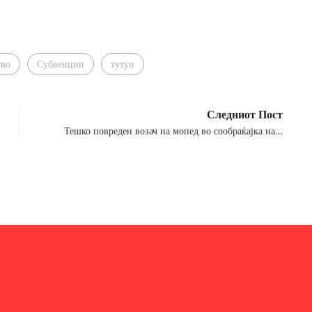
тво
Субвенции
тутун
Следниот Пост
Тешко повреден возач на мопед во сообраќајка на…