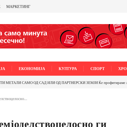
Е
МАРКЕТИНГ
ЈА
ЕКОНОМИЈА
КУЛТУРА
СПОРТ
ХРО
МЕТАЛИ САМО ОД САД ИЛИ ОД ПАРТНЕРСКИ ЗЕМЈИ Ќе профитираме ли со 
делствоцелосно…
емјоделствоцелосно ги