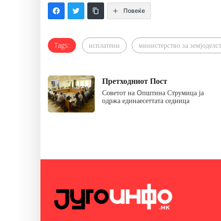
Повеќе
Tags:
исплатени
министерство за земјоделс
Претходниот Пост
Советот на Oпштина Струмица ја
одржа единаесеттата седница