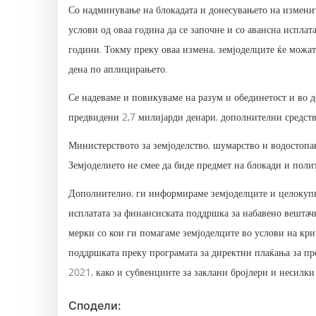
Со надминување на блокадата и донесувањето на изменит
услови од оваа година да се започне и со авансна исплат
години. Токму преку оваа измена, земјоделците ќе можат
дена по аплицирањето.
Се надеваме и повикуваме на разум и обединетост и во д
предвидени 2,7 милијарди денари, дополнителни средств
Министерството за земјоделство, шумарство и водостопан
Земјоделието не смее да биде предмет на блокади и полит
Дополнително, ги информираме земјоделците и целокупна
исплатата за финансиската поддршка за набавено вештач
мерки со кои ги помагаме земјоделците во услови на кри
поддршката преку програмата за директни плаќања за пр
2021, како и субвенциите за заклани бројлери и несилк
Сподели: