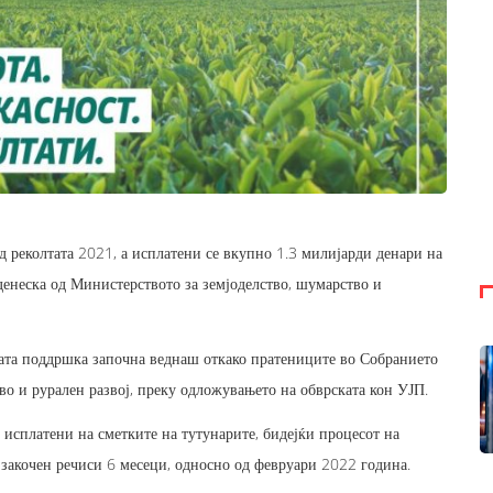
д реколтата 2021, а исплатени се вкупно 1.3 милијарди денари на
денеска од Министерството за земјоделство, шумарство и
ската поддршка започна веднаш откако пратениците во Собранието
тво и рурален развој, преку одложувањето на обврската кон УЈП.
исплатени на сметките на тутунарите, бидејќи процесот на
 закочен речиси 6 месеци, односно од февруари 2022 година.