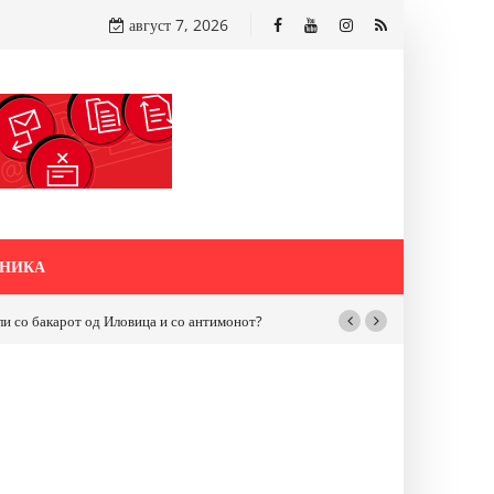
август 7, 2026
НИКА
бакарот од Иловица и со антимонот?
Почнува реконструкцијата на улицат