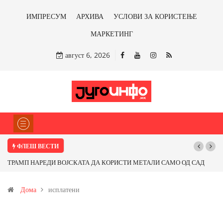
ИМПРЕСУМ
АРХИВА
УСЛОВИ ЗА КОРИСТЕЊЕ
МАРКЕТИНГ
август 6, 2026
ФЛЕШ ВЕСТИ
ТРАМП НАРЕДИ ВОЈСКАТА ДА КОРИСТИ МЕТАЛИ САМО ОД САД
Поч
ИЛИ ОД ПАРТНЕРСКИ ЗЕМЈИ Ќе профитираме ли со бакарот од
Дома
исплатени
Иловица и со антимонот?