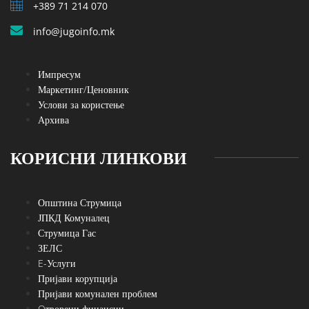
+389 71 214 070
info@jugoinfo.mk
Импресум
Маркетинг/Ценовник
Услови за користење
Архива
КОРИСНИ ЛИНКОВИ
Општина Струмица
ЈПКД Комуналец
Струмица Гас
ЗЕЛС
E-Услуги
Пријави корупција
Пријави комунален проблем
Oтворени финансии