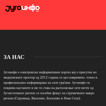
ЗА НАС
Југоинфо е електронски информативен портал кој е присутен во
медиумскиот простор од 2012 година со цел навремено, точно и
професионално информирање на сите граѓани. Југоинфо ги
покрива настаните и ви ги става на располагање сите вести од
Југоисточниот регион со посебен фокус на струмичкиот макро
регион (Струмица, Василево, Босилово и Ново Село).