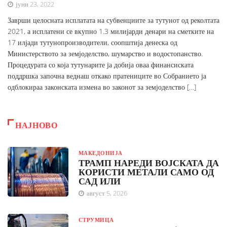
јуни 23, 2022
Заврши целосната исплатата на субвенциите за тутунот од реколтата
2021, а исплатени се вкупно 1.3 милијарди денари на сметките на
17 илјади тутунопроизводители, соопштија денеска од
Министерството за земјоделство, шумарство и водостопанство.
Процедурата со која тутунарите ја добија оваа финансиската
поддршка започна веднаш откако пратениците во Собранието ја
одблокираа законската измена во законот за земјоделство […]
НАЈНОВО
МАКЕДОНИЈА
ТРАМП НАРЕДИ ВОЈСКАТА ДА
КОРИСТИ МЕТАЛИ САМО ОД
САД ИЛИ
август 5, 2026
СТРУМИЦА