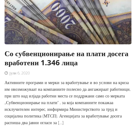
Со субвенционирање на плати досега
вработени 1.346 лица
јули 6, 2020
Активните програми и мерки за вработување и во услови на криза
им овозможуваат на компаниите полесно да ангажираат работници,
при што над илјада работни места се поддржани само со мерката
„Субвенционирање на плати“ , за која компаниите покажаа
исклучителен интерес, информира Министерството за труд и
социјална политика (МТСП). Агенцијата за вработување досега
распиша два јавни огласи за […]