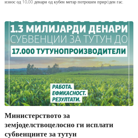
износ од 10,00 денари од кубен метар потрошен прирoден гас.
Министерството за
земјоделствоцелосно ги исплати
субвенциите за тутун