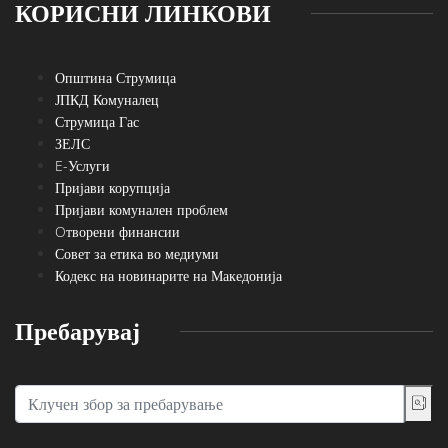
КОРИСНИ ЛИНКОВИ
Општина Струмица
ЈПКД Комуналец
Струмица Гас
ЗЕЛС
E-Услуги
Пријави корупција
Пријави комунален проблем
Oтворени финансии
Совет за етика во медиуми
Кодекс на новинарите на Македонија
Пребарувај