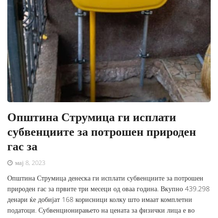
Општина Струмица ги исплати
субвенциите за потрошен природен
гас за
мај 8, 2023
Општина Струмица денеска ги исплати субвенциите за потрошен
природен гас за првите три месеци од оваа година. Вкупно 439.298
денари ќе добијат 168 корисници колку што имаат комплетни
податоци. Субвенционирањето на цената за физички лица е во