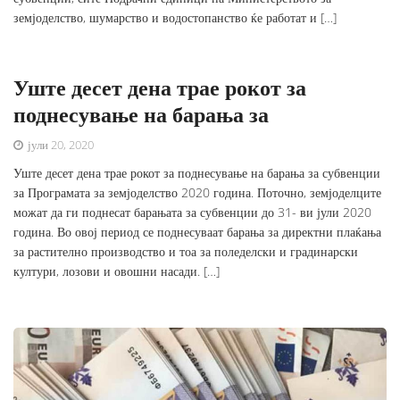
земјоделство, шумарство и водостопанство ќе работат и […]
Уште десет дена трае рокот за
поднесување на барања за
јули 20, 2020
Уште десет дена трае рокот за поднесување на барања за субвенции
за Програмата за земјоделство 2020 година. Поточно, земјоделците
можат да ги поднесат барањата за субвенции до 31- ви јули 2020
година. Во овој период се поднесуваат барања за директни плаќања
за растително производство и тоа за поледелски и градинарски
култури, лозови и овошни насади. […]