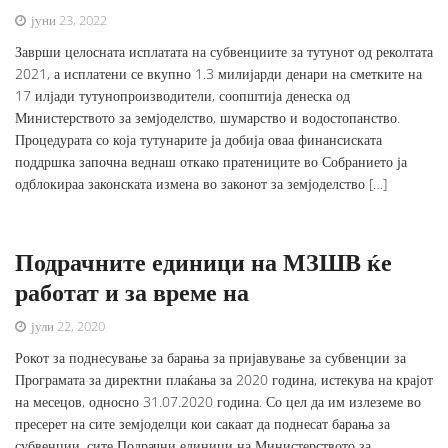
јуни 23, 2022
Заврши целосната исплатата на субвенциите за тутунот од реколтата
2021, а исплатени се вкупно 1.3 милијарди денари на сметките на
17 илјади тутунопроизводители, соопштија денеска од
Министерството за земјоделство, шумарство и водостопанство.
Процедурата со која тутунарите ја добија оваа финансиската
поддршка започна веднаш откако пратениците во Собранието ја
одблокираа законската измена во законот за земјоделство […]
Подрачните единици на МЗШВ ќе
работат и за време на
јули 22, 2020
Рокот за поднесување за барања за пријавување за субвенции за
Програмата за директни плаќања за 2020 година, истекува на крајот
на месецов, односно 31.07.2020 година. Со цел да им излеземе во
пресерет на сите земјоделци кои сакаат да поднесат барања за
субвенции, сите Подрачни единици на Министерството за