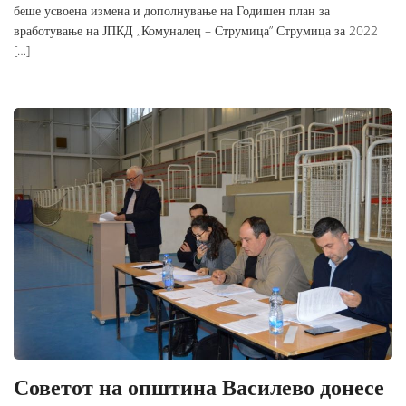
беше усвоена измена и дополнување на Годишен план за
вработување на ЈПКД „Комуналец – Струмица” Струмица за 2022
[…]
Советот на општина Василево донесе