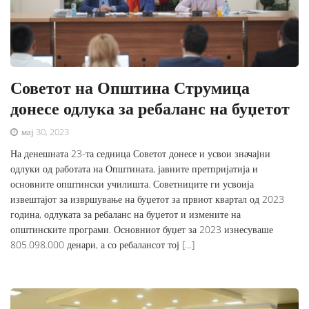
Советот на Општина Струмица
донесе одлука за ребаланс на буџетот
мај 30, 2023
На денешната 23-та седница Советот донесе и усвои значајни
одлуки од работата на Општината, јавните претпријатија и
основните општински училишта. Советниците ги усвоија
извештајот за извршување на буџетот за првиот квартал од 2023
година, одлуката за ребаланс на буџетот и измените на
општинските програми. Основниот буџет за 2023 изнесуваше
805.098.000 денари, а со ребалансот тој […]