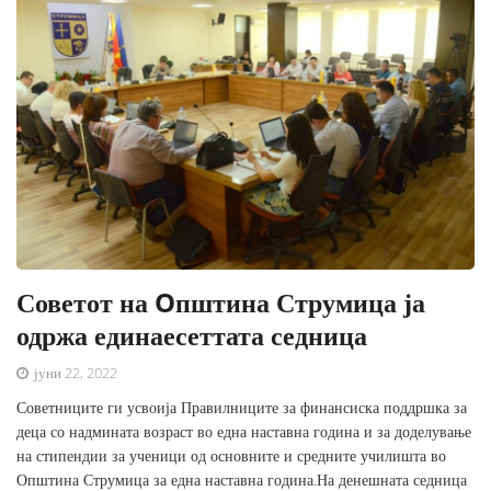
Советот на Oпштина Струмица ја
одржа единаесеттата седница
јуни 22, 2022
Советниците ги усвоија Правилниците за финансиска поддршка за
деца со надмината возраст во една наставна година и за доделување
на стипендии за ученици од основните и средните училишта во
Општина Струмица за една наставна година.На денешната седница