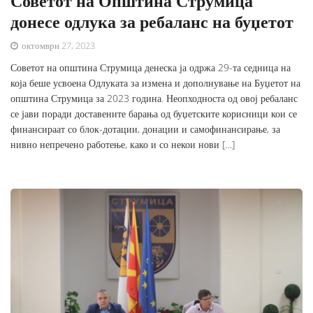
Советот на Општина Струмица
донесе одлука за ребаланс на буџетот
октомври 27, 2023
Советот на општина Струмица денеска ја одржа 29-та седница на
која беше усвоена Одлуката за измена и дополнување на Буџетот на
општина Струмица за 2023 година. Неопходноста од овој ребаланс
се јави поради доставените барања од буџетските корисници кои се
финансираат со блок-дотации, донации и самофинансирање, за
нивно непречено работење, како и со некои нови […]