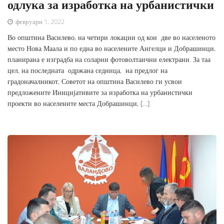
одлука за изработка на урбанистички
февруари 1, 2022
Во општина Василево, на четири локации од кои две во населеното
место Нова Маала и по една во населените Ангелци и Добрашинци,
планирана е изградба на соларни фотоволтаични електрани. За таа
цел, на последната одржана седница, на предлог на
градоначалникот, Советот на општина Василево ги усвои
предложените Иницијативите за изработка на урбанистички
проекти во населените места Добрашинци, […]