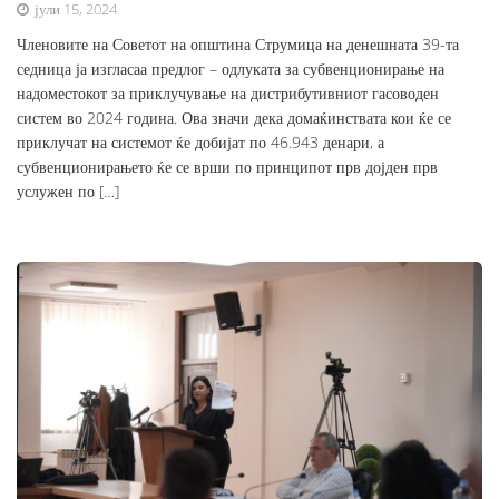
јули 15, 2024
Членовите на Советот на општина Струмица на денешната 39-та
седница ја изгласаа предлог – одлуката за субвенционирање на
надоместокот за приклучување на дистрибутивниот гасоводен
систем во 2024 година. Ова значи дека домаќинствата кои ќе се
приклучат на системот ќе добијат по 46.943 денари, а
субвенционирањето ќе се врши по принципот прв дојден прв
услужен по […]