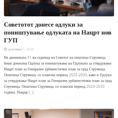
Советотот донесе одлуки за
поништување одлуката на Нацрт нов
ГУП
декември 1, 2023
На денешната 31-ва седница на Советот на општина Струмица
беше донесена Одлука за поништување на Одлуката за утврдување
Нацрт план за Генерален урбанистички план за град Струмица,
Општина Струмица, со плански период 2023-2033, како и Одлука
за утврдување Нацрт план за Генерален урбанистички план за град
Струмица, Општина Струмица, со плански период 2023-2033
година. Покрај […]