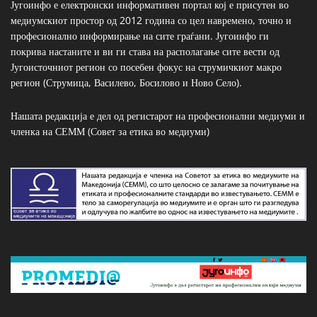
Југоинфо е електронски информативен портал кој е присутен во
медиумскиот простор од 2012 година со цел навремено, точно и
професионално информирање на сите граѓани. Југоинфо ги
покрива настаните и ви ги става на располагање сите вести од
Југоисточниот регион со посебен фокус на струмичкиот макро
регион (Струмица, Василево, Босилово и Ново Село).
Нашата редакција е дел од регистарот на професионални медиуми и
членка на СЕММ (Совет за етика во медиуми)