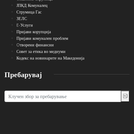
ЈПКД Комуналец
Струмица Гас
ЗЕЛС
E-Услуги
Пријави корупција
Пријави комунален проблем
Oтворени финансии
Совет за етика во медиуми
Кодекс на новинарите на Македонија
Пребарувај