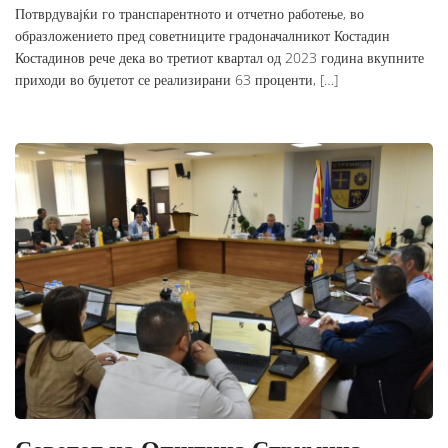
Потврдувајќи го транспарентното и отчетно работење, во
образложението пред советниците градоначалникот Костадин
Костадинов рече дека во третиот квартал од 2023 година вкупните
приходи во буџетот се реализирани 63 проценти, […]