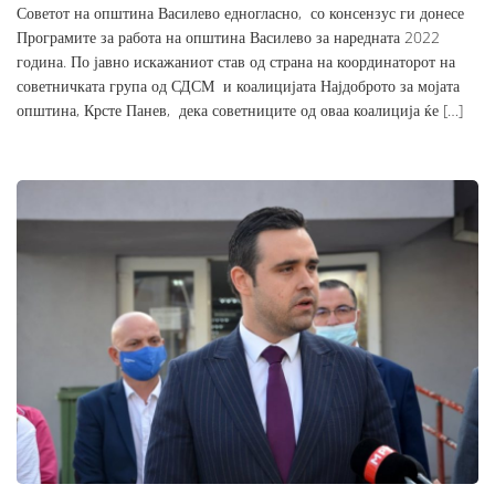
Советот на општина Василево едногласно, со консензус ги донесе
Програмите за работа на општина Василево за наредната 2022
година. По јавно искажаниот став од страна на координаторот на
советничката група од СДСМ и коалицијата Најдоброто за мојата
општина, Крсте Панев, дека советниците од оваа коалиција ќе […]