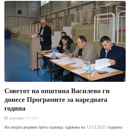
Советот на општина Василево ги
донесе Програмите за наредната
година
декември 14, 2021
На својата редовна трета седница, одржана на 13.12.2021 годиина