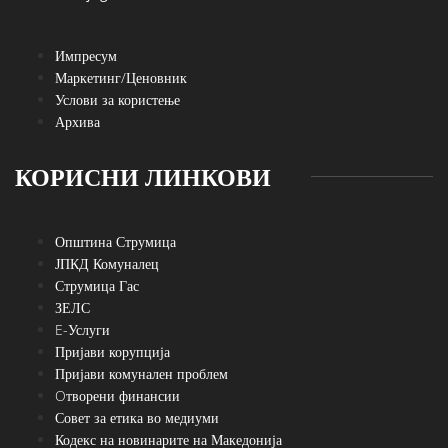
Импресум
Маркетинг/Ценовник
Услови за користење
Архива
КОРИСНИ ЛИНКОВИ
Општина Струмица
ЈПКД Комуналец
Струмица Гас
ЗЕЛС
E-Услуги
Пријави корупција
Пријави комунален проблем
Oтворени финансии
Совет за етика во медиуми
Кодекс на новинарите на Македонија