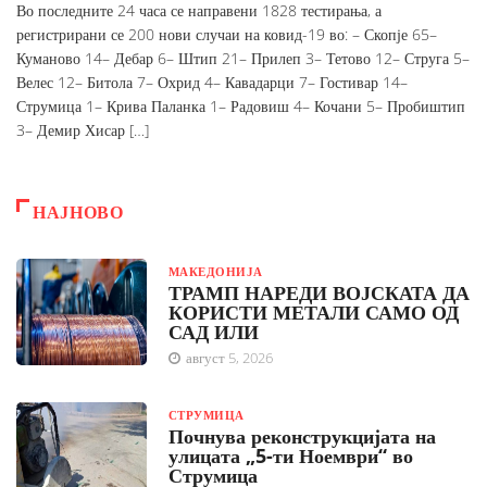
Во последните 24 часа се направени 1828 тестирања, а
регистрирани се 200 нови случаи на ковид-19 во: – Скопје 65–
Куманово 14– Дебар 6– Штип 21– Прилеп 3– Тетово 12– Струга 5–
Велес 12– Битола 7– Охрид 4– Кавадарци 7– Гостивар 14–
Струмица 1– Крива Паланка 1– Радовиш 4– Кочани 5– Пробиштип
3– Демир Хисар […]
НАЈНОВО
МАКЕДОНИЈА
ТРАМП НАРЕДИ ВОЈСКАТА ДА
КОРИСТИ МЕТАЛИ САМО ОД
САД ИЛИ
август 5, 2026
СТРУМИЦА
Почнува реконструкцијата на
улицата „5-ти Ноември“ во
Струмица