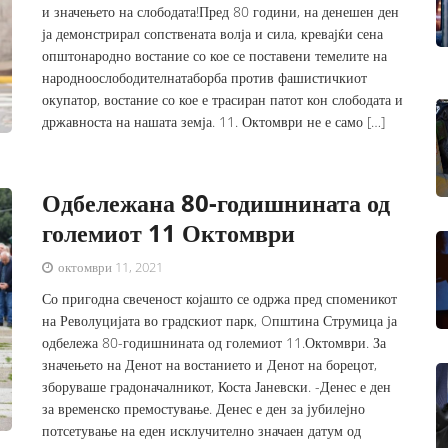
и значењето на слободата!Пред 80 години, на денешен ден
ја демонстрирал сопствената волја и сила, кревајќи сена
општонародно востание со кое се поставени темелите на
народноослободителнатаборба против фашистичкиот
окупатор, востание со кое е трасиран патот кон слободата и
државноста на нашата земја. 11. Октомври не е само […]
Одбележана 80-годишнината од
големиот 11 Октомври
октомври 11, 2021
Со пригодна свеченост којашто се одржа пред споменикот
на Револуцијата во градскиот парк, Oпштина Струмица ја
одбележа 80-годишнината од големиот 11.Октомври. За
значењето на Денот на востанието и Денот на борецот,
зборуваше градоначалникот, Коста Јаневски. -Денес е ден
за временско премостување. Денес е ден за јубилејно
потсетување на еден исклучително значаен датум од