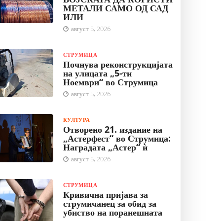
МЕТАЛИ САМО ОД САД
ИЛИ
август 5, 2026
СТРУМИЦА
Почнува реконструкцијата
на улицата „5-ти
Ноември“ во Струмица
август 5, 2026
КУЛТУРА
Отворено 21. издание на
„Астерфест“ во Струмица:
Наградата „Астер“ ѝ
август 5, 2026
СТРУМИЦА
Кривична пријава за
струмичанец за обид за
убиство на поранешната