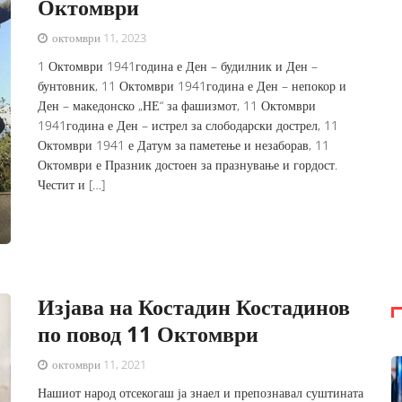
Октомври
октомври 11, 2023
1 Октомври 1941година е Ден – будилник и Ден –
бунтовник, 11 Октомври 1941година е Ден – непокор и
Ден – македонско „НЕ“ за фашизмот, 11 Октомври
1941година е Ден – истрел за слободарски дострел, 11
Октомври 1941 е Датум за паметење и незаборав, 11
Октомври е Празник достоен за празнување и гордост.
Честит и […]
Изјава на Костадин Костадинов
по повод 11 Октомври
октомври 11, 2021
Нашиот народ отсекогаш ја знаел и препознавал суштината