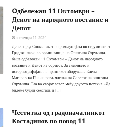
Oдбележан 11 Октомври –
Денот на народното востание и
Денот
октомври 11, 2024
Денес пред Споменикот на револуцијата во струмичкиот
Градски парк, во организација на Општина Струмица,
беше одбележан 11 Октомври – Денот на народното
востание и Денот на борецот. За значењето и
историографијата на празникот зборуваше Елена
Магеровска Паликарова, членка на Советот на општина
Струмица. Таа во својот говор меѓу другото истакна: -Да
бидеме будни секогаш, и […]
Честитка од градоначалникот
Костадинов по повод 11