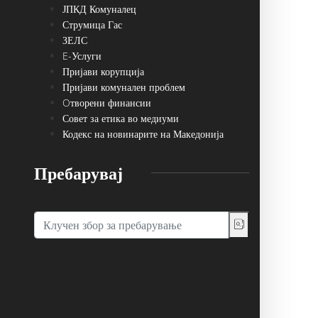
ЈПКД Комуналец
Струмица Гас
ЗЕЛС
E-Услуги
Пријави корупција
Пријави комунален проблем
Oтворени финансии
Совет за етика во медиуми
Кодекс на новинарите на Македонија
Пребарувај