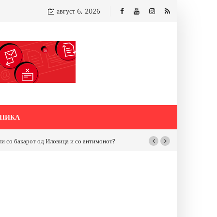
август 6, 2026
НИКА
бакарот од Иловица и со антимонот?
Почнува реконструкцијата на улицат