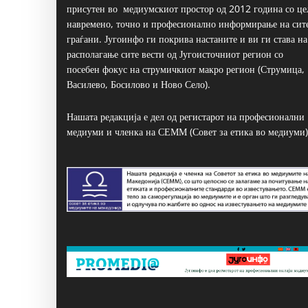
присутен во медиумскиот простор од 2012 година со це
навремено, точно и професионално информирање на сит
граѓани. Југоинфо ги покрива настаните и ви ги става на
располагање сите вести од Југоисточниот регион со
посебен фокус на струмичкиот макро регион (Струмица,
Василево, Босилово и Ново Село).
Нашата редакција е дел од регистарот на професионални
медиуми и членка на СЕММ (Совет за етика во медиуми)