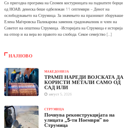
Со пригодна програма на Спомен костурницата на паднатите борци
од НОАВ, денеска беше одбележан 11 септември – Денот на
ослободувањето на Струмица. За значењето на празникот зборуваше
Елена Маѓеровска Паликарова заменик градоначалник и член на
Советот на општина Струмица. -Историјата на Струмица е историја
на отпор и на вера во правото на слобода. Секое семејство […]
НАЈНОВО
МАКЕДОНИЈА
ТРАМП НАРЕДИ ВОЈСКАТА ДА
КОРИСТИ МЕТАЛИ САМО ОД
САД ИЛИ
август 5, 2026
СТРУМИЦА
Почнува реконструкцијата на
улицата „5-ти Ноември“ во
Струмица