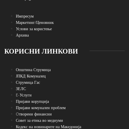
Импресум
Маркетинг/Ценовник
Услови за користење
Архива
КОРИСНИ ЛИНКОВИ
Општина Струмица
ЈПКД Комуналец
Струмица Гас
ЗЕЛС
E-Услуги
Пријави корупција
Пријави комунален проблем
Oтворени финансии
Совет за етика во медиуми
Кодекс на новинарите на Македонија