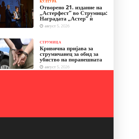
КУЛТУРА
Отворено 21. издание на
„Астерфест“ во Струмица:
Наградата „Астер“ ѝ
август 5, 2026
СТРУМИЦА
Кривична пријава за
струмичанец за обид за
убиство на поранешната
август 5, 2026