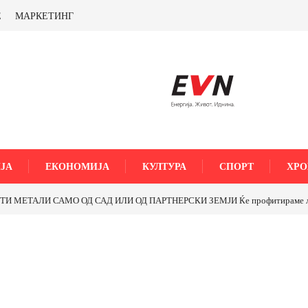
Е
МАРКЕТИНГ
ЈА
ЕКОНОМИЈА
КУЛТУРА
СПОРТ
ХРО
МЕТАЛИ САМО ОД САД ИЛИ ОД ПАРТНЕРСКИ ЗЕМЈИ Ќе профитираме ли со 