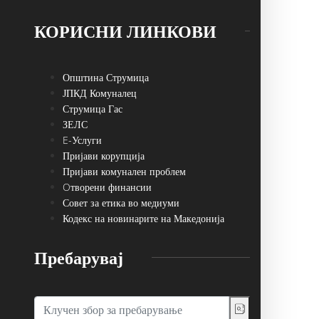
КОРИСНИ ЛИНКОВИ
Општина Струмица
ЈПКД Комуналец
Струмица Гас
ЗЕЛС
E-Услуги
Пријави корупција
Пријави комунален проблем
Oтворени финансии
Совет за етика во медиуми
Кодекс на новинарите на Македонија
Пребарувај