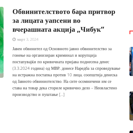
Обвинителството бара притвор
за лицата уапсени во
вчерашната акција „Чибук“
март 3, 2024
Јавен обвинител од Основното јавно обвинителство за
гонење на организиран криминал и корупција
постапувајќи по кривичната пријава поднесена денес
(3.3.2024 година) од МВР, донесе Наредба за спроведување
на истражна постапка против 10 лица, соопштија денеска
од Јавното обвиниотелство. На сите осомничени им се
става на товар дека сториле кривично дело – Неовластено
производство и пуштање […]