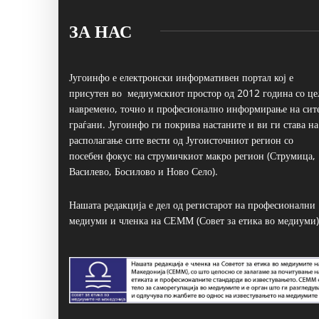
ЗА НАС
Југоинфо е електронски информативен портал кој е
присутен во медиумскиот простор од 2012 година со це
навремено, точно и професионално информирање на сит
граѓани. Југоинфо ги покрива настаните и ви ги става на
располагање сите вести од Југоисточниот регион со
посебен фокус на струмичкиот макро регион (Струмица,
Василево, Босилово и Ново Село).
Нашата редакција е дел од регистарот на професионални
медиуми и членка на СЕММ (Совет за етика во медиуми)