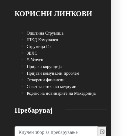
КОРИСНИ ЛИНКОВИ
Општина Струмица
ЈПКД Комуналец
Струмица Гас
ЗЕЛС
E-Услуги
Пријави корупција
Пријави комунален проблем
Oтворени финансии
Совет за етика во медиуми
Кодекс на новинарите на Македонија
Пребарувај