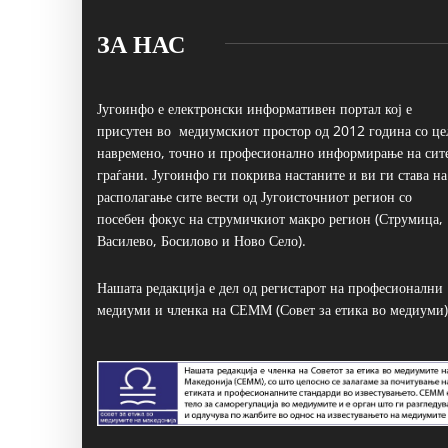
ЗА НАС
Југоинфо е електронски информативен портал кој е
присутен во медиумскиот простор од 2012 година со це
навремено, точно и професионално информирање на сит
граѓани. Југоинфо ги покрива настаните и ви ги става на
располагање сите вести од Југоисточниот регион со
посебен фокус на струмичкиот макро регион (Струмица,
Василево, Босилово и Ново Село).
Нашата редакција е дел од регистарот на професионални
медиуми и членка на СЕММ (Совет за етика во медиуми)