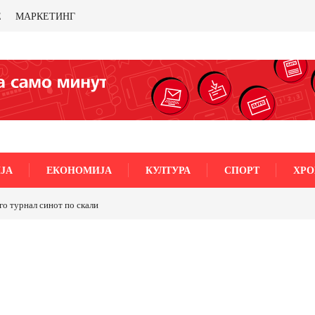
Е
МАРКЕТИНГ
ЈА
ЕКОНОМИЈА
КУЛТУРА
СПОРТ
ХРО
го турнал синот по скали