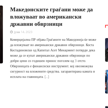
Македонските граѓани може да
вложуваат во американски
државни обврзници
јуни 14, 2023
Комерцијална ПР објава Граѓаните на Македонија ќе може
да вложуваат во американски државни обврзници. Коста
Костадиновски од Капитал Асет Менаџмент потврди дека
може да се купат американски државни обврзници по
добри цени со годишен принос поголем од 3 отсто.
Обврзницата е финансиски инструмент, кој овозможува
сигурност на вложените средства, загарантирана камата и
исплата на главницата. […]