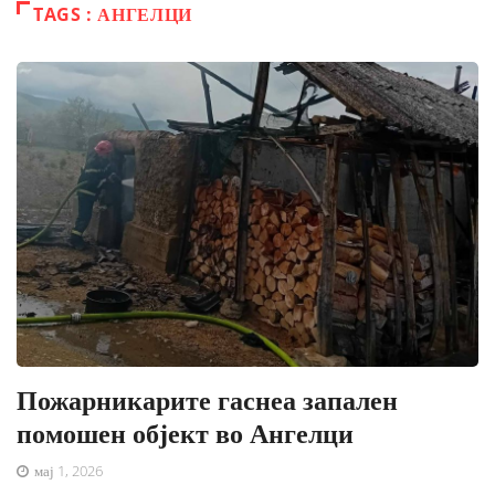
TAGS : АНГЕЛЦИ
Пожарникарите гаснеа запален
помошен објект во Ангелци
мај 1, 2026