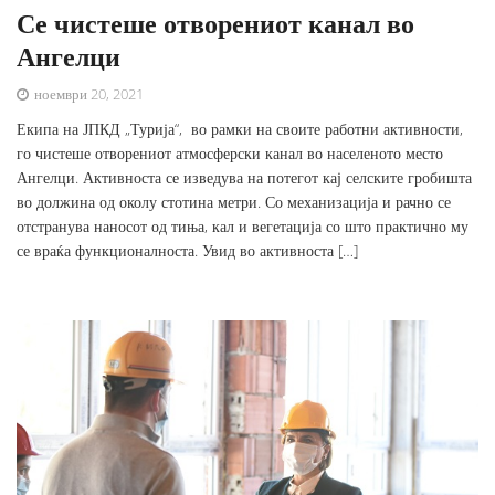
Се чистеше отворениот канал во
Ангелци
ноември 20, 2021
Екипа на ЈПКД „Турија“, во рамки на своите работни активности,
го чистеше отворениот атмосферски канал во населеното место
Ангелци. Активноста се изведува на потегот кај селските гробишта
во должина од околу стотина метри. Со механизација и рачно се
отстранува наносот од тиња, кал и вегетација со што практично му
се враќа функционалноста. Увид во активноста […]