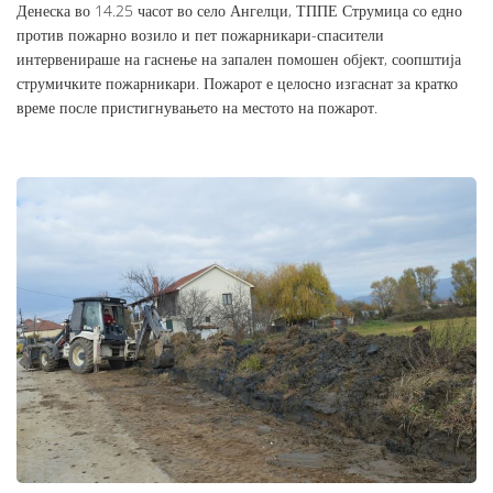
Денеска во 14.25 часот во село Ангелци, ТППЕ Струмица со едно
против пожарно возило и пет пожарникари-спасители
интервенираше на гаснење на запален помошен објект, соопштија
струмичките пожарникари. Пожарот е целосно изгаснат за кратко
време после пристигнувањето на местото на пожарот.