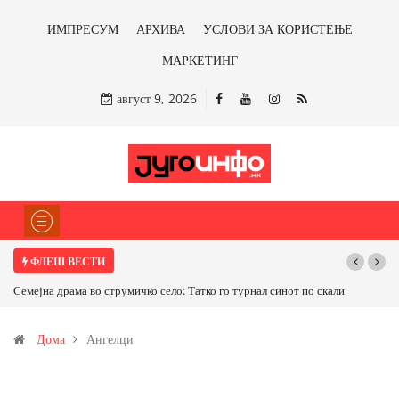
ИМПРЕСУМ
АРХИВА
УСЛОВИ ЗА КОРИСТЕЊЕ
МАРКЕТИНГ
август 9, 2026
ФЛЕШ ВЕСТИ
от по скали
ТРАМП НАРЕДИ ВОЈСКАТА ДА КОРИСТИ МЕТАЛИ САМО ОД
САД ИЛИ ОД ПАРТНЕРСКИ ЗЕМЈИ Ќе профитираме ли со
Дома
Ангелци
бакарот од Иловица и со антимонот?