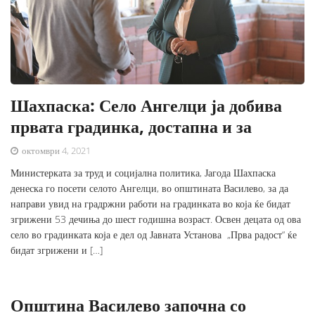
Шахпаска: Село Ангелци ја добива
првата градинка, достапна и за
октомври 4, 2021
Министерката за труд и социјална политика, Јагода Шахпаска
денеска го посети селото Ангелци, во општината Василево, за да
направи увид на градржни работи на градинката во која ќе бидат
згрижени 53 дечиња до шест годишна возраст. Освен децата од ова
село во градинката која е дел од Јавната Установа „Прва радост“ ќе
бидат згрижени и […]
Општина Василево започна со