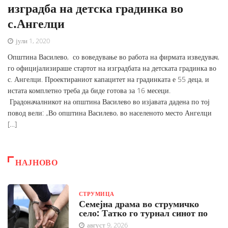
изградба на детска градинка во
с.Ангелци
јули 1, 2020
Општина Василево, со воведување во работа на фирмата изведувач,
го официјализираше стартот на изградбата на детската градинка во
с. Ангелци. Проектираниот капацитет на градинката е 55 деца, и
истата комплетно треба да биде готова за 16 месеци.
Градоначалникот на општина Василево во изјавата дадена по тој
повод вели: „Во општина Василево, во населеното место Ангелци
[…]
НАЈНОВО
СТРУМИЦА
Семејна драма во струмичко
село: Татко го турнал синот по
август 9, 2026