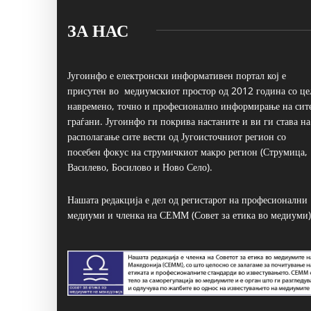
ЗА НАС
Југоинфо е електронски информативен портал кој е
присутен во медиумскиот простор од 2012 година со це
навремено, точно и професионално информирање на сит
граѓани. Југоинфо ги покрива настаните и ви ги става на
располагање сите вести од Југоисточниот регион со
посебен фокус на струмичкиот макро регион (Струмица,
Василево, Босилово и Ново Село).
Нашата редакција е дел од регистарот на професионални
медиуми и членка на СЕММ (Совет за етика во медиуми)