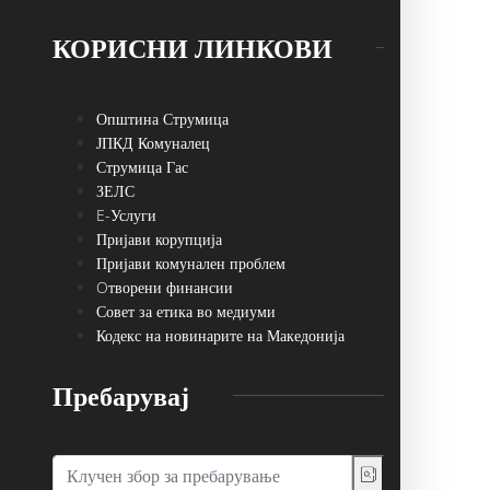
КОРИСНИ ЛИНКОВИ
Општина Струмица
ЈПКД Комуналец
Струмица Гас
ЗЕЛС
E-Услуги
Пријави корупција
Пријави комунален проблем
Oтворени финансии
Совет за етика во медиуми
Кодекс на новинарите на Македонија
Пребарувај