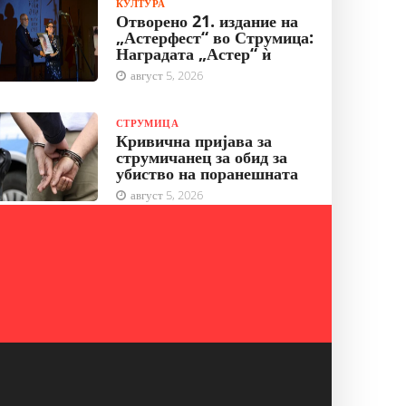
КУЛТУРА
Отворено 21. издание на
„Астерфест“ во Струмица:
Наградата „Астер“ ѝ
август 5, 2026
СТРУМИЦА
Кривична пријава за
струмичанец за обид за
убиство на поранешната
август 5, 2026