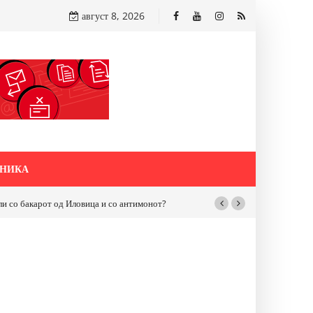
август 8, 2026
НИКА
бакарот од Иловица и со антимонот?