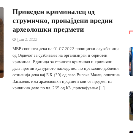
Приведен криминалец од
струмичко, пронајдени вредни
археолошки предмети
јули 2, 2022
МВР соопшти дека на 01.07.2022 полициски службеници
од Одделот за сузбивање на организиран и сериозен
криминал- Единица за сериозен криминал и кривични
дела против културното наследство, по претходно добиени
сознанија дека кај Б.Б. (39) од село Висока Маала, општина
Василево, има археолошки предмети кои се предмет на
кривично дело по чл. 265 од КЗ „присвојување […]