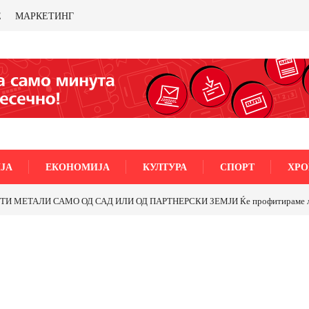
Е
МАРКЕТИНГ
ЈА
ЕКОНОМИЈА
КУЛТУРА
СПОРТ
ХРО
МЕТАЛИ САМО ОД САД ИЛИ ОД ПАРТНЕРСКИ ЗЕМЈИ Ќе профитираме ли со 