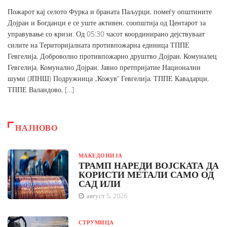
Пожарот кај селото Фурка и браната Паљурци, помеѓу општините
Дојран и Богданци е се уште активен, соопштија од Центарот за
управување со кризи. Од 05:30 часот координирано дејствуваат
силите на Територијалната противпожарна единица ТППЕ
Гевгелија, Доброволно противпожарно друштво Дојран, Комуналец
Гевгелија, Комунално Дојран, Јавно претпријатие Национални
шуми (ЈПНШ) Подружница „Кожув“ Гевгелија, ТППЕ Кавадарци,
ТППЕ Валандово, […]
НАЈНОВО
МАКЕДОНИЈА
ТРАМП НАРЕДИ ВОЈСКАТА ДА
КОРИСТИ МЕТАЛИ САМО ОД
САД ИЛИ
август 5, 2026
СТРУМИЦА