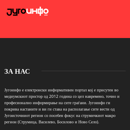
ЗА НАС
Југоинфо е електронски информативен портал кој е присутен во
медиумскиот простор од 2012 година со цел навремено, точно и
професионално информирање на сите граѓани. Југоинфо ги
покрива настаните и ви ги става на располагање сите вести од
Југоисточниот регион со посебен фокус на струмичкиот макро
регион (Струмица, Василево, Босилово и Ново Село).