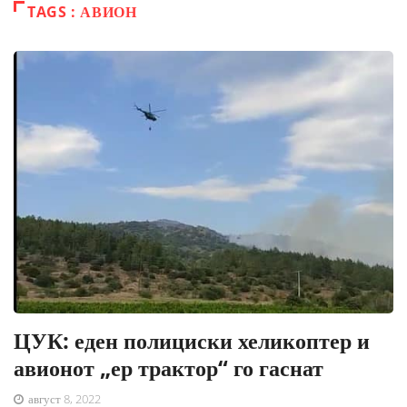
TAGS : АВИОН
ЦУК: еден полициски хеликоптер и
авионот „ер трактор“ го гаснат
август 8, 2022