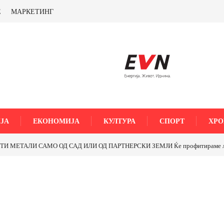
Е
МАРКЕТИНГ
ЈА
ЕКОНОМИЈА
КУЛТУРА
СПОРТ
ХРО
МЕТАЛИ САМО ОД САД ИЛИ ОД ПАРТНЕРСКИ ЗЕМЈИ Ќе профитираме ли со 