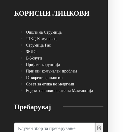
КОРИСНИ ЛИНКОВИ
Општина Струмица
ЈПКД Комуналец
Струмица Гас
ЗЕЛС
E-Услуги
Пријави корупција
Пријави комунален проблем
Oтворени финансии
Совет за етика во медиуми
Кодекс на новинарите на Македонија
Пребарувај