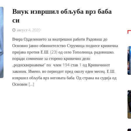
Внук извршил обљуба врз баба
си
август 4, 2020
Вчера Одделението за внатрешни работи Радовиш до
Основно јавно обвинителство Струмица поднесе кривична
пријава против Е.Ш. (23) од село Тополница, радовишко,
поради сомнение за сторено кривично дело
„родосквернавење“ по член 194 став 1 од Кривичниот
законик. Имено, во периодот пред околу еден месец, Е.Ш.
извршил обљуба врз неговата баба. Од страна на судија од
Основен […]