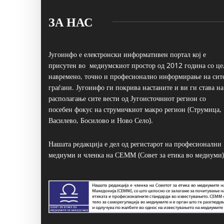
ЗА НАС
Југоинфо е електронски информативен портал кој е
присутен во медиумскиот простор од 2012 година со це
навремено, точно и професионално информирање на сит
граѓани. Југоинфо ги покрива настаните и ви ги става на
располагање сите вести од Југоисточниот регион со
посебен фокус на струмичкиот макро регион (Струмица,
Василево, Босилово и Ново Село).
Нашата редакција е дел од регистарот на професионални
медиуми и членка на СЕММ (Совет за етика во медиуми)