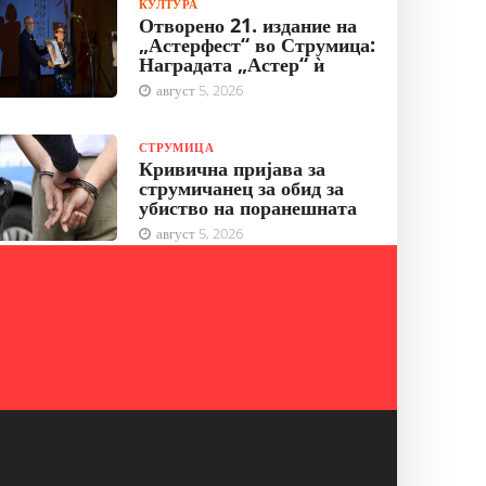
КУЛТУРА
Отворено 21. издание на
„Астерфест“ во Струмица:
Наградата „Астер“ ѝ
август 5, 2026
СТРУМИЦА
Кривична пријава за
струмичанец за обид за
убиство на поранешната
август 5, 2026