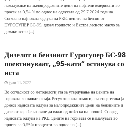
намалување на малопродажните цени на нафтенитедеривати во
просек за 0,54 % во однос на одлуката од 29.7.2024 година.
Согласно најновата одлука на РКЕ, цените на бензинот
ЕУРОСУПЕР БС-95, дизел горивото и Екстра лесното масло за
домаќинство […]
Дизелот и бензинот Еуросупер БС-98
поевтинуваат, „95-ката“ останува со
иста
јули 11, 2022
Во согласност со методологијата за утврдување на цените на
горивата во нашата земја, Регулаторната комисија за енергетика ја
донесе најновата одлука за малопродажните цени на бензините и
дизелот која ќе започне да важи од ноќеска на полноќ. Според
најновата одлука на РКЕ, цените на горивата се намалуваат во
просек за 0,85% проценти во однос на […]