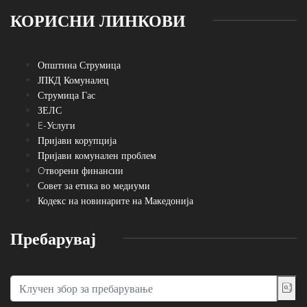
КОРИСНИ ЛИНКОВИ
Општина Струмица
ЈПКД Комуналец
Струмица Гас
ЗЕЛС
E-Услуги
Пријави корупција
Пријави комунален проблем
Oтворени финансии
Совет за етика во медиуми
Кодекс на новинарите на Македонија
Пребарувај