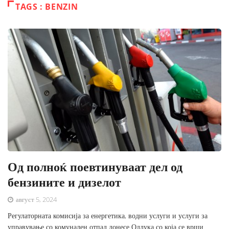
TAGS : BENZIN
Од полноќ поевтинуваат дел од
бензините и дизелот
август 5, 2024
Регулаторната комисија за енергетика, водни услуги и услуги за
управување со комунален отпад донесе Одлука со која се врши