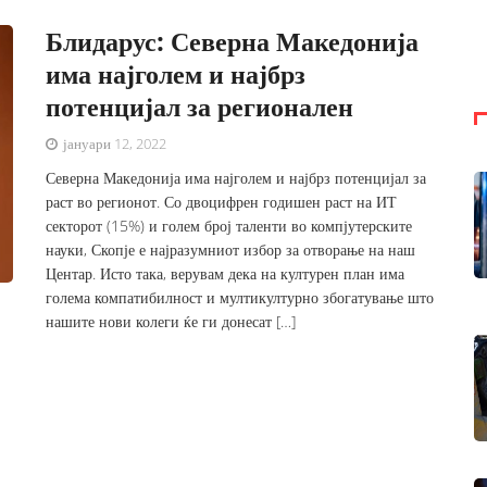
Блидарус: Северна Македонија
има најголем и најбрз
потенцијал за регионален
јануари 12, 2022
Северна Македонија има најголем и најбрз потенцијал за
раст во регионот. Со двоцифрен годишен раст на ИТ
секторот (15%) и голем број таленти во компјутерските
науки, Скопје е најразумниот избор за отворање на наш
Центар. Исто така, верувам дека на културен план има
голема компатибилност и мултикултурно збогатување што
нашите нови колеги ќе ги донесат […]