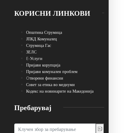
КОРИСНИ ЛИНКОВИ
Општина Струмица
ЈПКД Комуналец
Струмица Гас
ЗЕЛС
E-Услуги
Пријави корупција
Пријави комунален проблем
Oтворени финансии
Совет за етика во медиуми
Кодекс на новинарите на Македонија
Пребарувај