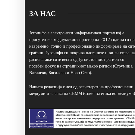
ЗА НАС
Југоинфо е електронски информативен портал кој е
присутен во медиумскиот простор од 2012 година со це
навремено, точно и професионално информирање на сит
граѓани. Југоинфо ги покрива настаните и ви ги става на
располагање сите вести од Југоисточниот регион со
посебен фокус на струмичкиот макро регион (Струмица,
Василево, Босилово и Ново Село).
Нашата редакција е дел од регистарот на професионални
медиуми и членка на СЕММ (Совет за етика во медиуми)