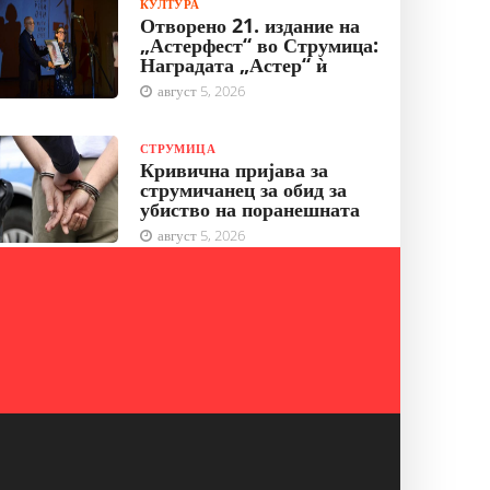
КУЛТУРА
Отворено 21. издание на
„Астерфест“ во Струмица:
Наградата „Астер“ ѝ
август 5, 2026
СТРУМИЦА
Кривична пријава за
струмичанец за обид за
убиство на поранешната
август 5, 2026