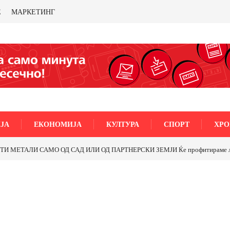
Е
МАРКЕТИНГ
ЈА
ЕКОНОМИЈА
КУЛТУРА
СПОРТ
ХРО
МЕТАЛИ САМО ОД САД ИЛИ ОД ПАРТНЕРСКИ ЗЕМЈИ Ќе профитираме ли со 