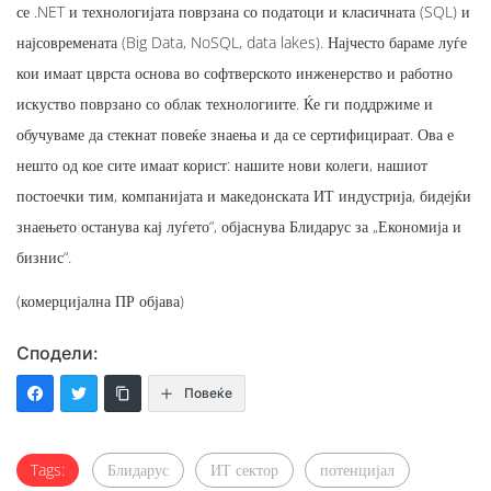
се .NET и технологијата поврзана со податоци и класичната (SQL) и
најсовремената (Big Data, NoSQL, data lakes). Најчесто бараме луѓе
кои имаат цврста основа во софтверското инженерство и работно
искуство поврзано со облак технологиите. Ќе ги поддржиме и
обучуваме да стекнат повеќе знаења и да се сертифицираат. Ова е
нешто од кое сите имаат корист: нашите нови колеги, нашиот
постоечки тим, компанијата и македонската ИТ индустрија, бидејќи
знаењето останува кај луѓето“, објаснува Блидарус за „Економија и
бизнис“.
(комерцијална ПР објава)
Сподели:
Повеќе
Tags:
Блидарус
ИТ сектор
потенцијал