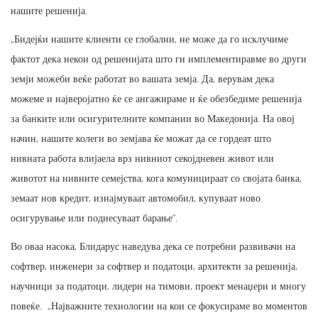
нашите решенија.
„Бидејќи нашите клиенти се глобални, не може да го исклучиме
фактот дека некои од решенијата што ги имплементиравме во други
земји можеби веќе работат во вашата земја. Да, верувам дека
можеме и најверојатно ќе се ангажираме и ќе обезбедиме решенија
за банките или осигурителните компании во Македонија. На овој
начин, нашите колеги во земјава ќе можат да се гордеат што
нивната работа влијаела врз нивниот секојдневен живот или
животот на нивните семејства, кога комуницираат со својата банка,
земаат нов кредит, изнајмуваат автомобил, купуваат ново
осигурување или поднесуваат барање“.
Во оваа насока, Блидарус наведува дека се потребни развивачи на
софтвер, инженери за софтвер и податоци, архитекти за решенија,
научници за податоци, лидери на тимови, проект менаџери и многу
повеќе. „Најважните технологии на кои се фокусираме во моментов