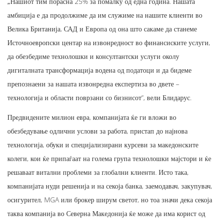
„
Нашиот тим порасна 25% за помалку од една година. Нашата
амбиција е да продолжиме да им служиме на нашите клиенти во
Велика Британија, САД и Европа од она што сакаме да станеме
Источноевропски центар на извонредност во финансиските услуги,
да обезбедиме технолошки и консултантски услуги околу
дигиталната трансформација водена од податоци и да бидеме
препознаени за нашата извонредна експертиза во двете –
технологија и области поврзани со бизнисот“, вели Блидарус.
Предвидените милион евра, компанијата ќе ги вложи во
обезбедување одлични услови за работа, пристап до најнова
технологија, обуки и специјализирани курсеви за македонските
колеги, кои ќе припаѓаат на голема група технолошки мајстори и ќе
решаваат витални проблеми за глобални клиенти. Исто така,
компанијата нуди решенија и на секоја банка, заемодавач, закупувач,
осигурител, MGA или брокер ширум светот, но тоа значи дека секоја
таква компанија во Северна Македонија ќе може да има корист од