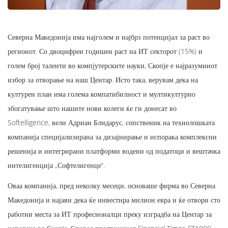
Северна Македонија има најголем и најбрз потенцијал за раст во
регионот. Со двоцифрен годишен раст на ИТ секторот (15%) и
голем број таленти во компјутерските науки, Скопје е најразумниот
избор за отворање на наш Центар. Исто така, верувам дека на
културен план има голема компатибилност и мултикултурно
збогатување што нашите нови колеги ќе ги донесат во
Softelligence, вели
Адриан Блидарус
, сопственик на технолошката
компанија специјализирана за дизајнирање и испорака комплексни
решенија и интегрирани платформи водени од податоци и вештачка
интелигенција „Софтелигенце“.
Оваа компанија, пред неколку месеци, основаше фирма во Северна
Македонија и најави дека ќе инвестира милион евра и ќе отвори сто
работни места за ИТ професионалци преку изградба на Центар за