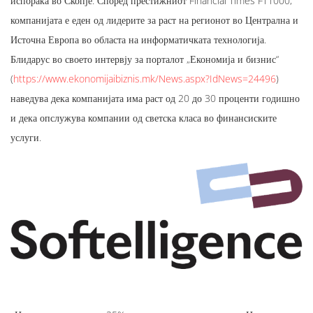
испорака во Скопје. Според престижниот Financial Times FT1000,
компанијата е еден од лидерите за раст на регионот во Централна и
Источна Европа во областа на информатичката технологија.
Блидарус во своето интервју за порталот „Економија и бизнис“
(
https://www.ekonomijaibiznis.mk/News.aspx?IdNews=24496
)
наведува дека компанијата има раст од 20 до 30 проценти годишно
и дека опслужува компании од светска класа во финансиските
услуги.