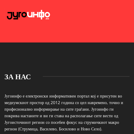
ЗА НАС
Југоинфо е електронски информативен портал кој е присутен во
медиумскиот простор од 2012 година со цел навремено, точно и
професионално информирање на сите граѓани. Југоинфо ги
покрива настаните и ви ги става на располагање сите вести од
Југоисточниот регион со посебен фокус на струмичкиот макро
регион (Струмица, Василево, Босилово и Ново Село).