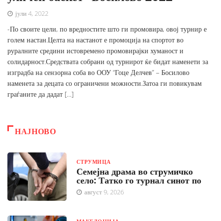
јули 4, 2022
-По своите цели, по вредностите што ги промовира, овој турнир е
голем настан.Целта на настанот е промоција на спортот во
руралните средини истовремено промовирајки хуманост и
солидарност.Средствата собрани од турнирот ќе бидат наменети за
изградба на сензорна соба во ООУ “Гоце Делчев” – Босилово
наменета за децата со ограничени можности.Затоа ги повикувам
граѓаните да дадат […]
НАЈНОВО
СТРУМИЦА
Семејна драма во струмичко
село: Татко го турнал синот по
август 9, 2026