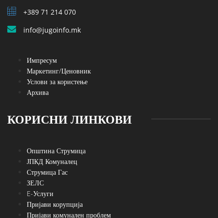
+389 71 214 070
info@jugoinfo.mk
Импресум
Маркетинг/Ценовник
Услови за користење
Архива
КОРИСНИ ЛИНКОВИ
Општина Струмица
ЈПКД Комуналец
Струмица Гас
ЗЕЛС
E-Услуги
Пријави корупција
Пријави комунален проблем