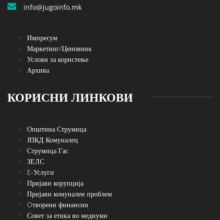
info@jugoinfo.mk
Импресум
Маркетинг/Ценовник
Услови за користење
Архива
КОРИСНИ ЛИНКОВИ
Општина Струмица
ЈПКД Комуналец
Струмица Гас
ЗЕЛС
E-Услуги
Пријави корупција
Пријави комунален проблем
Oтворени финансии
Совет за етика во медиуми