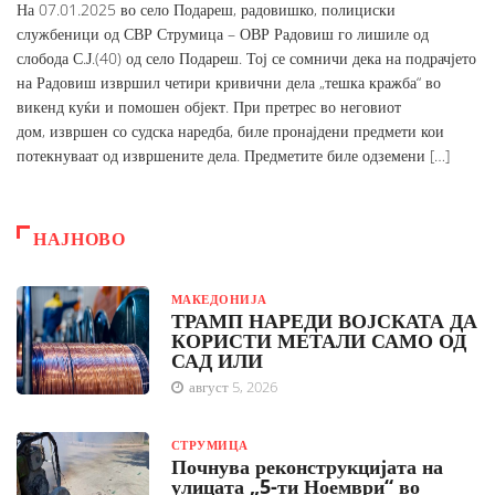
На 07.01.2025 во село Подареш, радовишко, полициски
службеници од СВР Струмица – ОВР Радовиш го лишиле од
слобода С.Ј.(40) од село Подареш. Тој се сомничи дека на подрачјето
на Радовиш извршил четири кривични дела „тешка кражба“ во
викенд куќи и помошен објект. При претрес во неговиот
дом, извршен со судска наредба, биле пронајдени предмети кои
потекнуваат од извршените дела. Предметите биле одземени […]
НАЈНОВО
МАКЕДОНИЈА
ТРАМП НАРЕДИ ВОЈСКАТА ДА
КОРИСТИ МЕТАЛИ САМО ОД
САД ИЛИ
август 5, 2026
СТРУМИЦА
Почнува реконструкцијата на
улицата „5-ти Ноември“ во