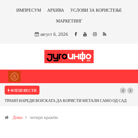
ИМПРЕСУМ
АРХИВА
УСЛОВИ ЗА КОРИСТЕЊЕ
МАРКЕТИНГ
август 6, 2026
ФЛЕШ ВЕСТИ
ТРАМП НАРЕДИ ВОЈСКАТА ДА КОРИСТИ МЕТАЛИ САМО ОД САД
ИЛИ ОД ПАРТНЕРСКИ ЗЕМЈИ Ќе профитираме ли со бакарот од
Дома
четири кражби
Иловица и со антимонот?