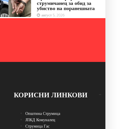
струмичанец за обид за
убиство на поранешната
август 5, 2026
КОРИСНИ ЛИНКОВИ
Општина Струмица
ЈПКД Комуналец
Струмица Гас