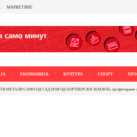
Е
МАРКЕТИНГ
ЈА
ЕКОНОМИЈА
КУЛТУРА
СПОРТ
ХРО
МЕТАЛИ САМО ОД САД ИЛИ ОД ПАРТНЕРСКИ ЗЕМЈИ Ќе профитираме ли со 