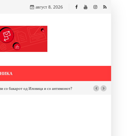
август 8, 2026
НИКА
бакарот од Иловица и со антимонот?
Почнува реконструкцијата на улицат