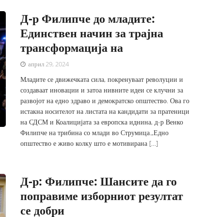
Д-р Филипче до младите:
Единствен начин за трајна
трансформација на
април 29, 2024
Младите се движечката сила, покренуваат револуции и
создаваат иновации и затоа нивните идеи се клучни за
развојот на едно здраво и демократско општество. Ова го
истакна носителот на листата на кандидати за пратеници
на СДСМ и Коалицијата за европска иднина, д-р Венко
Филипче на трибина со млади во Струмица.„Едно
општество е живо колку што е мотивирана […]
Д-р: Филипче: Шансите да го
поправиме изборниот резултат
се добри