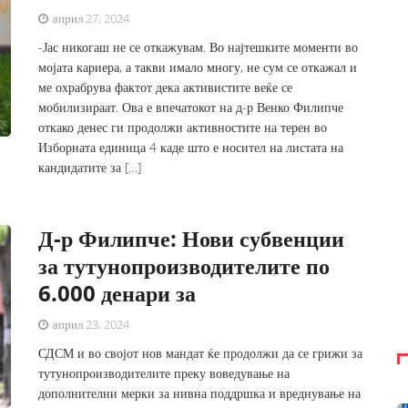
април 27, 2024
-Јас никогаш не се откажувам. Во најтешките моменти во
мојата кариера, а такви имало многу, не сум се откажал и
ме охрабрува фактот дека активистите веќе се
мобилизираат. Ова е впечатокот на д-р Венко Филипче
откако денес ги продолжи активностите на терен во
Изборната единица 4 каде што е носител на листата на
кандидатите за […]
Д-р Филипче: Нови субвенции
за тутунопроизводителите по
6.000 денари за
април 23, 2024
СДСМ и во својот нов мандат ќе продолжи да се грижи за
тутунопроизводителите преку воведување на
дополнителни мерки за нивна поддршка и вреднување на