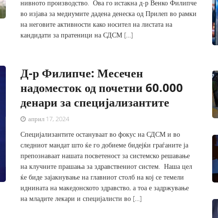
нивното производство. Ова го истакна д-р Венко Филипче
во изјава за медиумите дадена денеска од Прилеп во рамки
на неговите активности како носител на листата на
кандидати за пратеници на СДСМ […]
Д-р Филипче: Месечен
надоместок од почетни 60.000
денари за специјализантите
април 17, 2024
Специјализантите остануваат во фокус на СДСМ и во
следниот мандат што ќе го добиеме бидејќи граѓаните ја
препознаваат нашата посветеност за системско решавање
на клучните прашања за здравствениот систем. Наша цел
ќе биде зајакнување на главниот столб на кој се темели
иднината на македонското здравство, а тоа е задржување
на младите лекари и специјалисти во […]