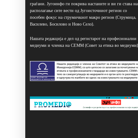
граѓани. Југоинфо ги покрива настаните и ви ги става на
располагање сите вести од Југоисточниот регион со
посебен фокус на струмичкиот макро регион (Струмица,
Василево, Босилово и Ново Село).
Нашата редакција е дел од регистарот на професионални
медиуми и членка на СЕММ (Совет за етика во медиуми)