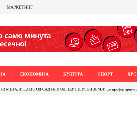
Е
МАРКЕТИНГ
ЈА
ЕКОНОМИЈА
КУЛТУРА
СПОРТ
ХРО
МЕТАЛИ САМО ОД САД ИЛИ ОД ПАРТНЕРСКИ ЗЕМЈИ Ќе профитираме ли со 