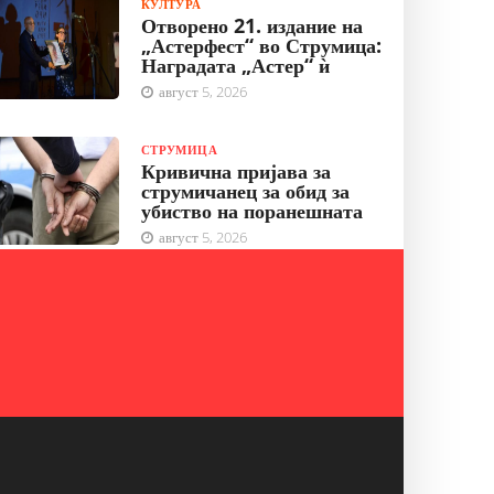
КУЛТУРА
Отворено 21. издание на
„Астерфест“ во Струмица:
Наградата „Астер“ ѝ
август 5, 2026
СТРУМИЦА
Кривична пријава за
струмичанец за обид за
убиство на поранешната
август 5, 2026