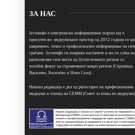
ЗА НАС
Југоинфо е електронски информативен портал кој е
присутен во медиумскиот простор од 2012 година со це
навремено, точно и професионално информирање на сит
граѓани. Југоинфо ги покрива настаните и ви ги става на
располагање сите вести од Југоисточниот регион со
посебен фокус на струмичкиот макро регион (Струмица,
Василево, Босилово и Ново Село).
Нашата редакција е дел од регистарот на професионални
медиуми и членка на СЕММ (Совет за етика во медиуми)