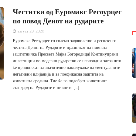
Честитка од Еуромакс Ресоурцес
по повод Денот на рударите
август 28, 2020
Еуромакс Ресоурцес со големо задоволство и респект го
честита Денот на Рударите и празникот на нивната
заштитничка Пресвета Мајка Богородица! Континуирани
инвестиции во модерно рударство се неопходни затоа што
ќе придонесат за значително намалување на евентуалните
негативни влијанија и за поефикасна заштита на
животната средина. Тие ќе го подобрат животниот
стандард на Рударите и нивните […]