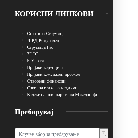
КОРИСНИ ЛИНКОВИ
Општина Струмица
ЈПКД Комуналец
Струмица Гас
ЗЕЛС
E-Услуги
Пријави корупција
Пријави комунален проблем
Oтворени финансии
Совет за етика во медиуми
Кодекс на новинарите на Македонија
Пребарувај