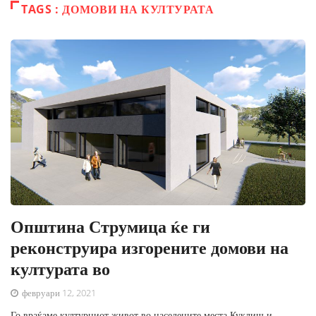
TAGS : ДОМОВИ НА КУЛТУРАТА
Општина Струмица ќе ги
реконструира изгорените домови на
културата во
февруари 12, 2021
Го враќаме културниот живот во населените места Куклиш и