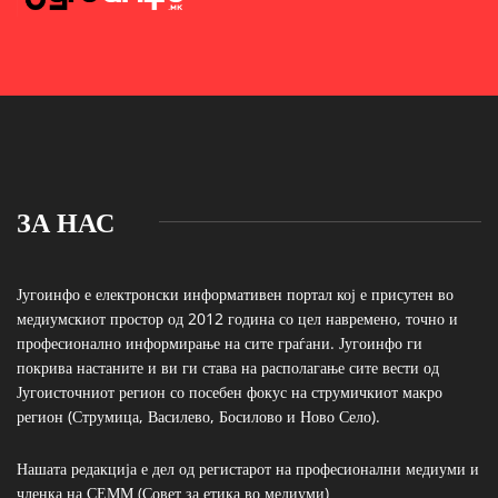
ЗА НАС
Југоинфо е електронски информативен портал кој е присутен во
медиумскиот простор од 2012 година со цел навремено, точно и
професионално информирање на сите граѓани. Југоинфо ги
покрива настаните и ви ги става на располагање сите вести од
Југоисточниот регион со посебен фокус на струмичкиот макро
регион (Струмица, Василево, Босилово и Ново Село).
Нашата редакција е дел од регистарот на професионални медиуми и
членка на СЕММ (Совет за етика во медиуми)