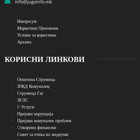
info@jugoinfo.mk
Импресум
Маркетинг/Ценовник
Услови за користење
Архива
КОРИСНИ ЛИНКОВИ
Општина Струмица
ЈПКД Комуналец
Струмица Гас
ЗЕЛС
E-Услуги
Пријави корупција
Пријави комунален проблем
Oтворени финансии
Совет за етика во медиуми