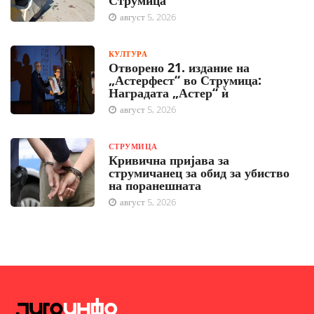
Струмица
август 5, 2026
КУЛТУРА
Отворено 21. издание на
„Астерфест“ во Струмица:
Наградата „Астер“ ѝ
август 5, 2026
СТРУМИЦА
Кривична пријава за
струмичанец за обид за убиство
на поранешната
август 5, 2026