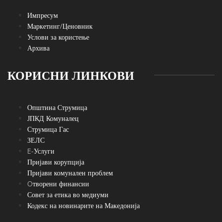
Импресум
Маркетинг/Ценовник
Услови за користење
Архива
КОРИСНИ ЛИНКОВИ
Општина Струмица
ЈПКД Комуналец
Струмица Гас
ЗЕЛС
E-Услуги
Пријави корупција
Пријави комунален проблем
Oтворени финансии
Совет за етика во медиуми
Кодекс на новинарите на Македонија