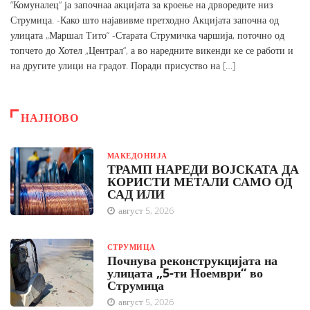
“Комуналец“ ја започнаа акцијата за кроење на дрворедите низ
Струмица. -Како што најавивме претходно Акцијата започна од
улицата „Маршал Тито“ -Старата Струмичка чаршија, поточно од
топчето до Хотел „Централ“, а во наредните викенди ке се работи и
на другите улици на градот. Поради присуство на […]
НАЈНОВО
МАКЕДОНИЈА
ТРАМП НАРЕДИ ВОЈСКАТА ДА
КОРИСТИ МЕТАЛИ САМО ОД
САД ИЛИ
август 5, 2026
СТРУМИЦА
Почнува реконструкцијата на
улицата „5-ти Ноември“ во
Струмица
август 5, 2026