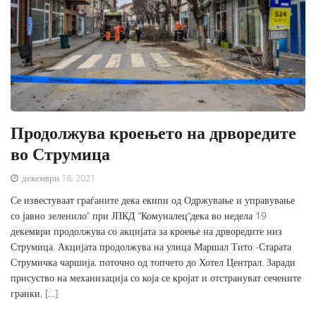
Продолжува кроењето на дрворедите
во Струмица
декември 18, 2021
Се известуваат граѓаните дека екипи од Одржување и управување
со јавно зеленило“ при ЈПКД “Комуналец“дека во недела 19
декември продолжува со акцијата за кроење на дрворедите низ
Струмица. Акцијата продолжува на улица Маршал Тито -Старата
Струмичка чаршија, поточно од топчето до Хотел Централ. Заради
присуство на механизација со која се кројат и отстрануват сечените
гранки, […]