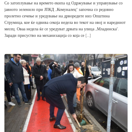
Со затоплување на времето екипа од Одржување и управување со
јавното зеленило при ЈПКД „Комуналец“ започна со редовно
пролетно сечење и уредување на дрворедите низ Општина
Струмица, кое ќе одвива секоја недела во текот на овој и наредниот
месец. Оваа недела ќе се уредуват дрвата на улица „Младинска“.
Заради присуство на механизација со која се […]