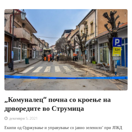
„Комуналец“ почна со кроење на
дрворедите во Струмица
декември 5, 2021
Екипи од Одржување и управување со јавно зеленило“ при ЈПКД