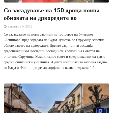
Со засадување на 150 дрвца почна
обновата на дрворедите во
декември 6, 2023
Со засадување на нови садници на тротоарот на булеварот
„Ленинова“ пред зградата на Судот, денеска во Струмица започна
обновувањето на дрворедите. Првите садници ги засадија
градоначалникот Костадин Костадинов, членови на Советот на
општина Струмица, Младинскиот совет и средношколци од трите
средни општински училишта. -Целата иницијатива започна заедно
со Катја и Филип при реализацијата на велосипедската […]