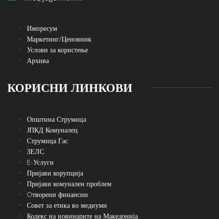
Импресум
Маркетинг/Ценовник
Услови за користење
Архива
КОРИСНИ ЛИНКОВИ
Општина Струмица
ЈПКД Комуналец
Струмица Гас
ЗЕЛС
E-Услуги
Пријави корупција
Пријави комунален проблем
Oтворени финансии
Совет за етика во медиуми
Кодекс на новинарите на Македонија