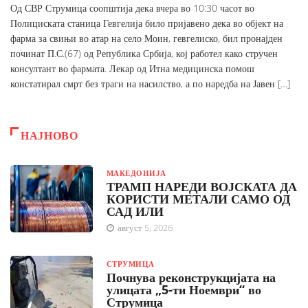
Од СВР Струмица соопштија дека вчера во 10:30 часот во
Полициската станица Гевгелија било пријавено дека во објект на
фарма за свињи во атар на село Моин, гевгелиско, бил пронајден
починат П.С.(67) од Република Србија, кој работел како стручен
консултант во фармата. Лекар од Итна медицинска помош
констатирал смрт без траги на насилство, а по наредба на Јавен […]
НАЈНОВО
МАКЕДОНИЈА
ТРАМП НАРЕДИ ВОЈСКАТА ДА
КОРИСТИ МЕТАЛИ САМО ОД
САД ИЛИ
август 5, 2026
СТРУМИЦА
Почнува реконструкцијата на
улицата „5-ти Ноември“ во
Струмица