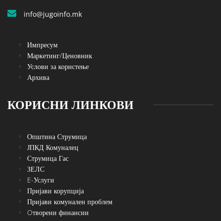
info@jugoinfo.mk
Импресум
Маркетинг/Ценовник
Услови за користење
Архива
КОРИСНИ ЛИНКОВИ
Општина Струмица
ЈПКД Комуналец
Струмица Гас
ЗЕЛС
E-Услуги
Пријави корупција
Пријави комунален проблем
Oтворени финансии