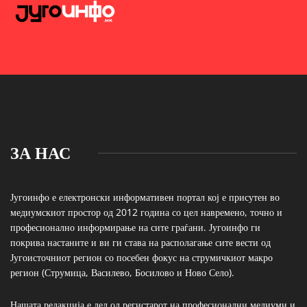
ЗА НАС
Југоинфо е електронски информативен портал кој е присутен во
медиумскиот простор од 2012 година со цел навремено, точно и
професионално информирање на сите граѓани. Југоинфо ги
покрива настаните и ви ги става на располагање сите вести од
Југоисточниот регион со посебен фокус на струмичкиот макро
регион (Струмица, Василево, Босилово и Ново Село).
Нашата редакција е дел од регистарот на професионални медиуми и