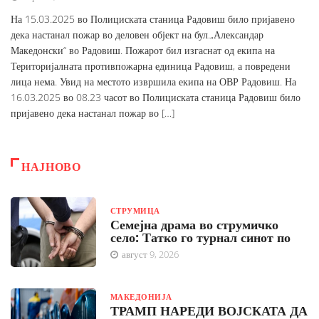
На 15.03.2025 во Полициската станица Радовиш било пријавено
дека настанал пожар во деловен објект на бул.„Александар
Македонски“ во Радовиш. Пожарот бил изгаснат од екипа на
Територијалната противпожарна единица Радовиш, а повредени
лица нема. Увид на местото извршила екипа на ОВР Радовиш. На
16.03.2025 во 08.23 часот во Полициската станица Радовиш било
пријавено дека настанал пожар во […]
НАЈНОВО
СТРУМИЦА
Семејна драма во струмичко
село: Татко го турнал синот по
август 9, 2026
МАКЕДОНИЈА
ТРАМП НАРЕДИ ВОЈСКАТА ДА