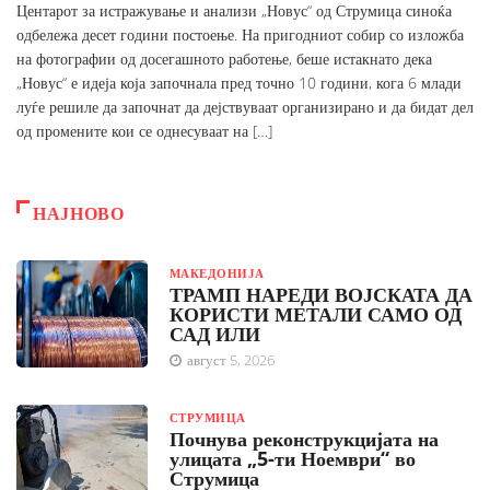
Центарот за истражување и анализи „Новус“ од Струмица синоќа
одбележа десет години постоење. На пригодниот собир со изложба
на фотографии од досегашното работење, беше истакнато дека
„Новус“ е идеја која започнала пред точно 10 години, кога 6 млади
луѓе решиле да започнат да дејствуваат организирано и да бидат дел
од промените кои се однесуваат на […]
НАЈНОВО
МАКЕДОНИЈА
ТРАМП НАРЕДИ ВОЈСКАТА ДА
КОРИСТИ МЕТАЛИ САМО ОД
САД ИЛИ
август 5, 2026
СТРУМИЦА
Почнува реконструкцијата на
улицата „5-ти Ноември“ во
Струмица