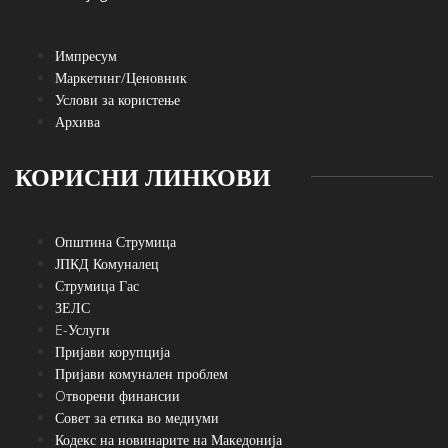
Импресум
Маркетинг/Ценовник
Услови за користење
Архива
КОРИСНИ ЛИНКОВИ
Општина Струмица
ЈПКД Комуналец
Струмица Гас
ЗЕЛС
E-Услуги
Пријави корупција
Пријави комунален проблем
Oтворени финансии
Совет за етика во медиуми
Кодекс на новинарите на Македонија