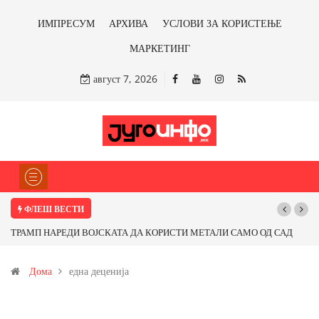
ИМПРЕСУМ
АРХИВА
УСЛОВИ ЗА КОРИСТЕЊЕ
МАРКЕТИНГ
август 7, 2026
ФЛЕШ ВЕСТИ
ТРАМП НАРЕДИ ВОЈСКАТА ДА КОРИСТИ МЕТАЛИ САМО ОД САД
ИЛИ ОД ПАРТНЕРСКИ ЗЕМЈИ Ќе профитираме ли со бакарот од
Дома
една деценија
Иловица и со антимонот?