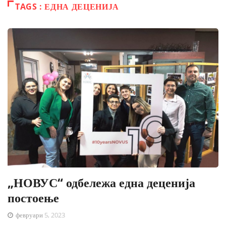
TAGS : ЕДНА ДЕЦЕНИЈА
„НОВУС“ одбележа една деценија
постоење
февруари 5, 2023