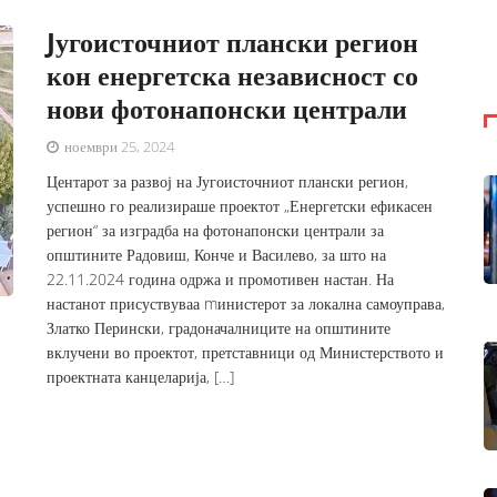
Jугоисточниот плански регион
кон енергетска независност со
нови фотонапонски централи
ноември 25, 2024
Центарот за развој на Југоисточниот плански регион,
успешно го реализираше проектот „Енергетски ефикасен
регион“ за изградба на фотонапонски централи за
општините Радовиш, Конче и Василево, за што на
22.11.2024 година одржа и промотивен настан. На
настанот присуствуваа mинистерот за локална самоуправа,
Златко Перински, градоначалниците на општините
вклучени во проектот, претставници од Министерството и
проектната канцеларија, […]