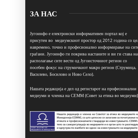
ЗА НАС
Југоинфо е електронски информативен портал кој е
присутен во медиумскиот простор од 2012 година со це
навремено, точно и професионално информирање на сит
граѓани. Југоинфо ги покрива настаните и ви ги става на
располагање сите вести од Југоисточниот регион со
посебен фокус на струмичкиот макро регион (Струмица,
Василево, Босилово и Ново Село).
Нашата редакција е дел од регистарот на професионални
медиуми и членка на СЕММ (Совет за етика во медиуми)