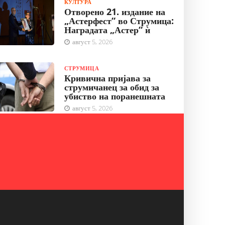
КУЛТУРА
Отворено 21. издание на
„Астерфест“ во Струмица:
Наградата „Астер“ ѝ
август 5, 2026
СТРУМИЦА
Кривична пријава за
струмичанец за обид за
убиство на поранешната
август 5, 2026