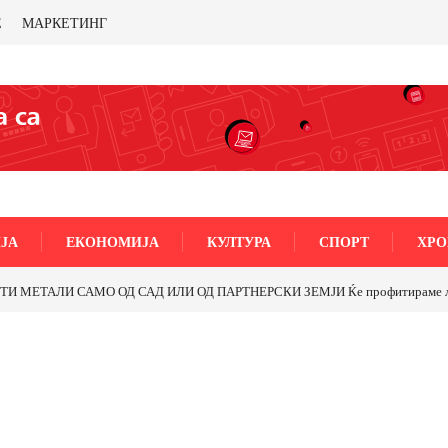
Е
МАРКЕТИНГ
ЈА
ЕКОНОМИЈА
КУЛТУРА
СПОРТ
ХРО
МЕТАЛИ САМО ОД САД ИЛИ ОД ПАРТНЕРСКИ ЗЕМЈИ Ќе профитираме ли со 