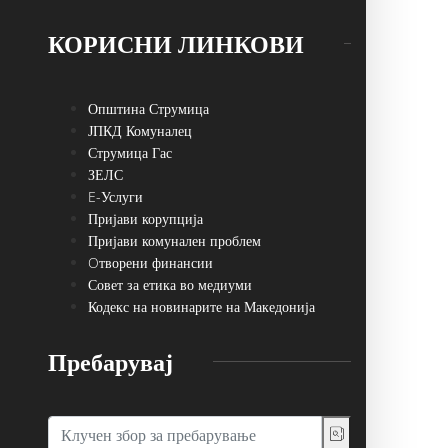
КОРИСНИ ЛИНКОВИ
Општина Струмица
ЈПКД Комуналец
Струмица Гас
ЗЕЛС
E-Услуги
Пријави корупција
Пријави комунален проблем
Oтворени финансии
Совет за етика во медиуми
Кодекс на новинарите на Македонија
Пребарувај