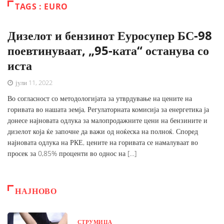
TAGS : EURO
Дизелот и бензинот Еуросупер БС-98
поевтинуваат, „95-ката“ останува со
иста
јули 11, 2022
Во согласност со методологијата за утврдување на цените на
горивата во нашата земја, Регулаторната комисија за енергетика ја
донесе најновата одлука за малопродажните цени на бензините и
дизелот која ќе започне да важи од ноќеска на полноќ. Според
најновата одлука на РКЕ, цените на горивата се намалуваат во
просек за 0,85% проценти во однос на […]
НАЈНОВО
СТРУМИЦА