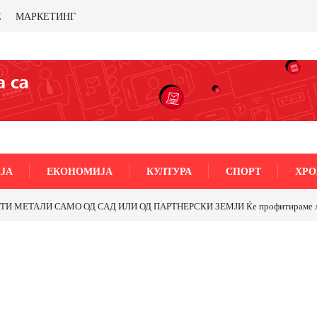
Е
МАРКЕТИНГ
ЈА
ЕКОНОМИЈА
КУЛТУРА
СПОРТ
ХРО
5-ти Ноември“ во Струмица