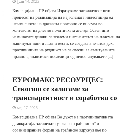
јули 14, 2023
Комерцијална ПР објава Изразуваме загриженост што
процесот на реализација на најголемата инвестиција од
независноста на државата повторно се внесува во
контекстот на дневно политичката агенда. Освен што
изминатите денови се зголеми интензитетот на пласман на
манипулативни и лажни вести, се создава впечаток дека
противниците на рудникот не се свесни за евентуалните
правно-финансиски последици од непостапувањето […]
ЕУРОМАКС РЕСОУРЦЕС:
Секогаш се залагаме за
транспарентност и соработка со
мај 27, 2023
Комерцијална ПР објава Во духот на партиципативната
демократија, засилената улога на „граѓанинот“ и
организираните форми на граѓанско здружување по