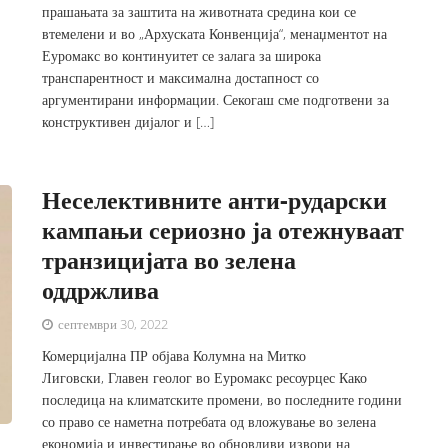
прашањата за заштита на животната средина кои се
втемелени и во „Архуската Конвенција“, менаџментот на
Еуромакс во континуитет се залага за широка
транспарентност и максимална достапност со
аргументирани информации. Секогаш сме подготвени за
конструктивен дијалог и […]
Неселективните анти-рударски
кампањи сериозно ја отежнуваат
транзицијата во зелена
оддржлива
септември 30, 2022
Комерцијална ПР објава Колумна на Митко
Лиговски, Главен геолог во Еуромакс ресоурцес Како
последица на климатските промени, во последните години
со право се наметна потребата од вложување во зелена
економија и инвестирање во обновливи извори на