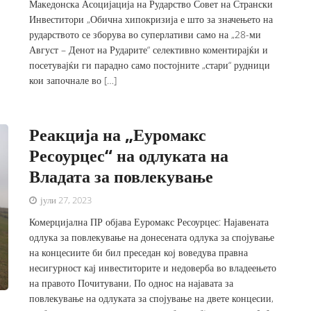
Македонска Асоцијација на Рударство Совет на Странски
Инвеститори „Обична хипокризија е што за значењето на
рударството се зборува во суперлативи само на „28-ми
Август – Денот на Рударите“ селективно коментирајќи и
посетувајќи ги парадно само постојните „стари“ рудници
кои започнале во […]
Реакција на „Еуромакс
Ресоурцес“ на одлуката на
Владата за повлекување
јули 27, 2023
Комерцијална ПР објава Еуромакс Ресоурцес: Најавената
одлука за повлекување на донесената одлука за спојување
на концесиите би бил преседан кој воведува правна
несигурност кај инвеститорите и недоверба во владеењето
на правото Почитувани, По однос на најавата за
повлекување на одлуката за спојување на двете концесии,