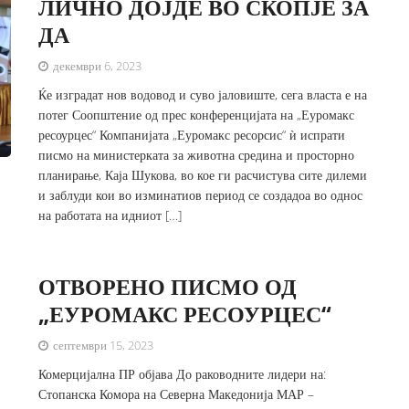
ЛИЧНО ДОЈДЕ ВО СКОПЈЕ ЗА
ДА
декември 6, 2023
Ќе изградат нов водовод и суво јаловиште, сега власта е на
потег Соопштение од прес конференцијата на „Еуромакс
ресоурцес“ Компанијата „Еуромакс ресорсис“ ѝ испрати
писмо на министерката за животна средина и просторно
планирање, Каја Шукова, во кое ги расчистува сите дилеми
и заблуди кои во изминатиов период се создадоа во однос
на работата на идниот […]
ОТВОРЕНО ПИСМО ОД
„ЕУРОМАКС РЕСОУРЦЕС“
септември 15, 2023
Комерцијална ПР објава До раководните лидери на:
Стопанска Комора на Северна Македонија МАР –