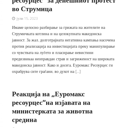
во Струмица
јули 15, 2023
Имаме целосно разбирање за грижата на жителите на
Струмичката котлина и на целокупната македонска
јавност. За жал, долготрајната негативна кампања насочена
против реализација на инвестицијата преку манипулирање
со чувствата на луѓето и пласирање невистини
предизвикаа неоправдан страв и загриженост на широката
македонска јавност. Како и досега, Еуромакс Ресоурцес ги
охрабрува сите граѓани, во духот на […]
Реакција на „Еуромакс
ресоурцес“на изјавата на
министерката за животна
средина