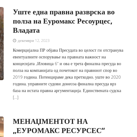
Уште една правна разврска во
полза на Еуромакс Ресоурцес,
Владата
декември 12, 2023
Комерцијална ПР објава Пресудата во целост ги отстранува
евентуалните оспорување на правната важност на
концесијата „Иловица 6“ и ова е трета финална пресуда во
полза на компанијата од почетокот на правниот спор во
2019 година. Потенцираме дека претходно, уште во 2020
година, управните судови донесоа финална пресуда врз
база на истата правна аргументација. Единствената судска
[…]
МЕНАЏМЕНТОТ НА
„ЕУРОМАКС РЕСУРСЕС“