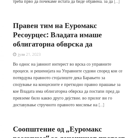
треба прво да почекаме истата да биде објавена, за да […]
Правен тим на Еуромакс
Ресоурцес: Владата имаше
облигаторна обврска да
јули 21, 2023
Во однос на јавниот интерест во врска со управните
процеси, и решенијата на Управните судови според кои се
потврдува правното стојалиште дека Барањето за
спојување на концесиите е претходно правно прашање за
кое Владата има облигаторна обврска да постапи пред да
превземе било какво друго дејствие, во прилог ви го
доставување стручното правното мислење на […]
Соопштение од „Еуромакс
ресоурцес“ за денешниот протест