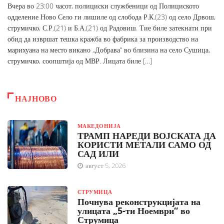
Вчера во 23:00 часот, полициски службеници од Полициското
одделение Ново Село ги лишиле од слобода Р.К.(23) од село Дрвош,
струмичко, С.Р.(21) и Б.А.(21) од Радовиш. Тие биле затекнати при
обид да извршат тешка кражба во фабрика за производство на
марихуана на место викано „Добрава“ во близина на село Сушица,
струмичко, соопштија од МВР. Лицата биле […]
НАЈНОВО
МАКЕДОНИЈА
ТРАМП НАРЕДИ ВОЈСКАТА ДА
КОРИСТИ МЕТАЛИ САМО ОД
САД ИЛИ
август 5, 2026
СТРУМИЦА
Почнува реконструкцијата на
улицата „5-ти Ноември“ во
Струмица