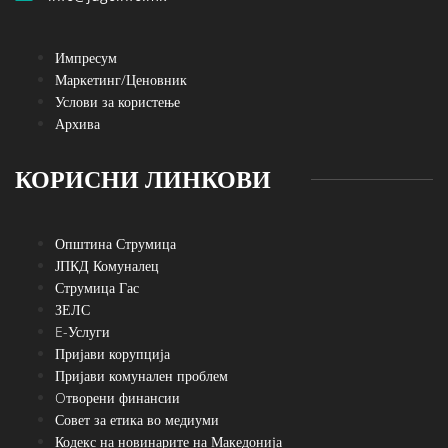
Импресум
Маркетинг/Ценовник
Услови за користење
Архива
КОРИСНИ ЛИНКОВИ
Општина Струмица
ЈПКД Комуналец
Струмица Гас
ЗЕЛС
E-Услуги
Пријави корупција
Пријави комунален проблем
Oтворени финансии
Совет за етика во медиуми
Кодекс на новинарите на Македонија