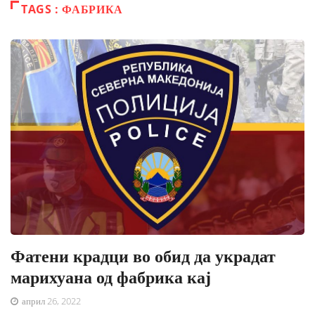
TAGS : ФАБРИКА
Фатени крадци во обид да украдат
марихуана од фабрика кај
април 26, 2022