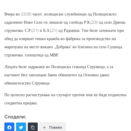
Вчера во 23:00 часот, полициски службеници од Полициското
одделение Ново Село ги лишиле од слобода Р.К.(23) од село Дрвош,
струмичко, С.Р.(21) и Б.А.(21) од Радовиш. Тие биле затекнати при
обид да извршат тешка кражба во фабрика за производство на
марихуана на место викано „Добрава“ во близина на село Сушица,
струмичко, соопштија од МВР.
Лицата биле задржани во Полициска станица Струмица, а за
настанот бил запознаен Јавен обвинител од Основно јавно
обвинителство Струмица.
По целосно расчистување на случајот против нив ќе биде поднесена
соодветна пријава.
Сподели:
Повеќе