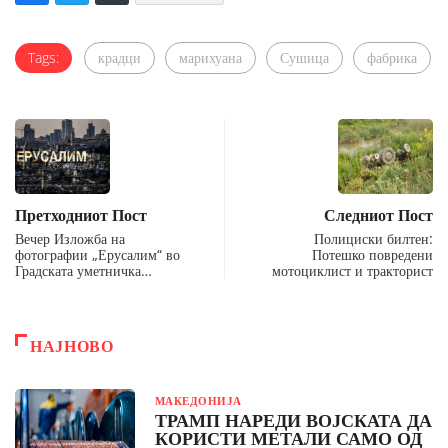
Tags:
крадци
марихуана
Сушица
фабрика
Претходниот Пост
Следниот Пост
Вечер Изложба на
Полициски билтен:
фотографии „Ерусалим“ во
Потешко повредени
Градската уметничка…
мотоциклист и тракторист
НАЈНОВО
МАКЕДОНИЈА
ТРАМП НАРЕДИ ВОЈСКАТА ДА
КОРИСТИ МЕТАЛИ САМО ОД