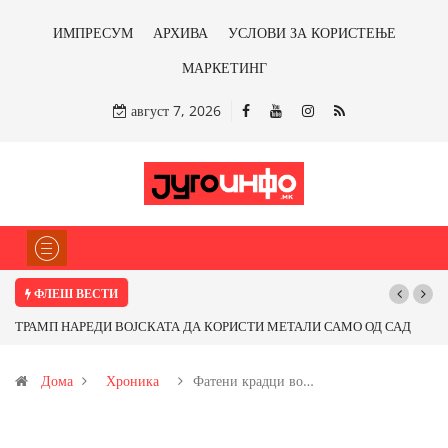
ИМПРЕСУМ
АРХИВА
УСЛОВИ ЗА КОРИСТЕЊЕ
МАРКЕТИНГ
август 7, 2026
ФЛЕШ ВЕСТИ
ТРАМП НАРЕДИ ВОЈСКАТА ДА КОРИСТИ МЕТАЛИ САМО ОД САД
Поч
ИЛИ ОД ПАРТНЕРСКИ ЗЕМЈИ Ќе профитираме ли со бакарот од
Дома
Хроника
Фатени крадци во…
Иловица и со антимонот?