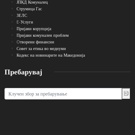
ЈПКД Комуналец
Струмица Гас
ЗЕЛС
E-Услуги
Пријави корупција
Пријави комунален проблем
Oтворени финансии
Совет за етика во медиуми
Кодекс на новинарите на Македонија
Пребарувај