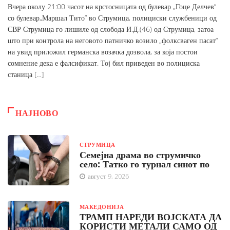
Вчера околу 21:00 часот на крстосницата од булевар „Гоце Делчев”
со булевар„Маршал Тито” во Струмица, полициски службеници од
СВР Струмица го лишиле од слобода И.Д.(46) од Струмица, затоа
што при контрола на неговото патничко возило „фолксваген пасат“
на увид приложил германска возачка дозвола, за која постои
сомнение дека е фалсификат. Тој бил приведен во полициска
станица […]
НАЈНОВО
СТРУМИЦА
Семејна драма во струмичко
село: Татко го турнал синот по
август 9, 2026
МАКЕДОНИЈА
ТРАМП НАРЕДИ ВОЈСКАТА ДА
КОРИСТИ МЕТАЛИ САМО ОД