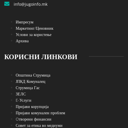
info@jugoinfo.mk
Импресум
Маркетинг/Ценовник
Услови за користење
Архива
КОРИСНИ ЛИНКОВИ
Општина Струмица
ЈПКД Комуналец
Струмица Гас
ЗЕЛС
E-Услуги
Пријави корупција
Пријави комунален проблем
Oтворени финансии
Совет за етика во медиуми