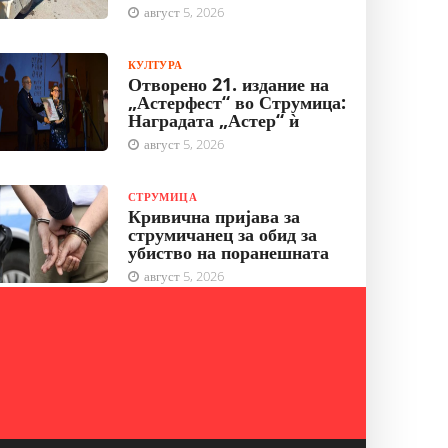
август 5, 2026
КУЛТУРА
Отворено 21. издание на
„Астерфест“ во Струмица:
Наградата „Астер“ ѝ
август 5, 2026
СТРУМИЦА
Кривична пријава за
струмичанец за обид за
убиство на поранешната
август 5, 2026