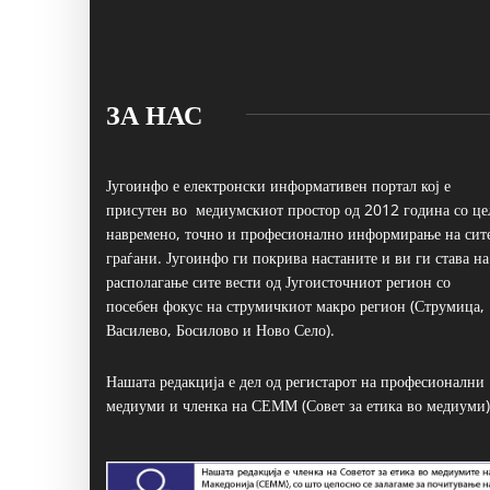
ЗА НАС
Југоинфо е електронски информативен портал кој е
присутен во медиумскиот простор од 2012 година со це
навремено, точно и професионално информирање на сит
граѓани. Југоинфо ги покрива настаните и ви ги става на
располагање сите вести од Југоисточниот регион со
посебен фокус на струмичкиот макро регион (Струмица,
Василево, Босилово и Ново Село).
Нашата редакција е дел од регистарот на професионални
медиуми и членка на СЕММ (Совет за етика во медиуми)