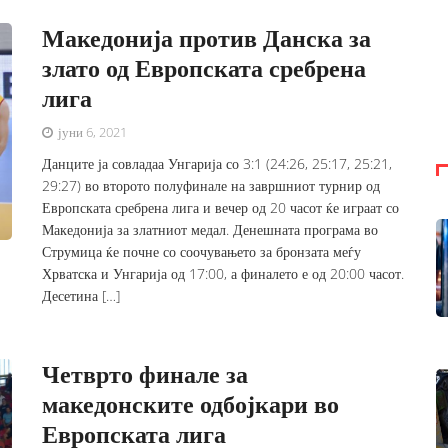
Македонија против Данска за
злато од Европската сребрена
лига
јуни 6, 2021
Данците ја совладаа Унгарија со 3:1 (24:26, 25:17, 25:21,
29:27) во второто полуфинале на завршниот турнир од
Европската сребрена лига и вечер од 20 часот ќе играат со
Македонија за златниот медал. Денешната програма во
Струмица ќе почне со соочувањето за бронзата меѓу
Хрватска и Унгарија од 17:00, а финалето е од 20:00 часот.
Десетина […]
Четврто финале за
македонските одбојкари во
Европската лига