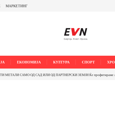
Е
МАРКЕТИНГ
ЈА
ЕКОНОМИЈА
КУЛТУРА
СПОРТ
ХРО
МЕТАЛИ САМО ОД САД ИЛИ ОД ПАРТНЕРСКИ ЗЕМЈИ Ќе профитираме ли со 