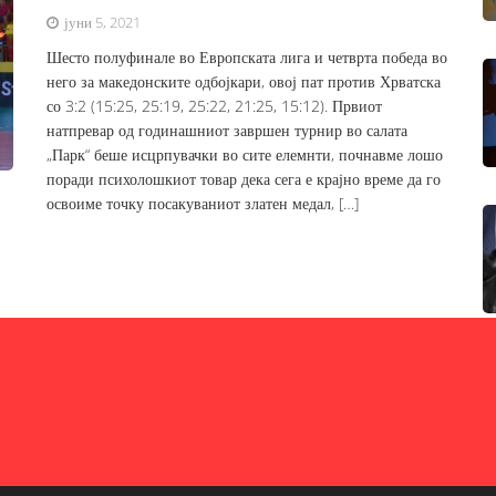
јуни 5, 2021
Шесто полуфинале во Европската лига и четврта победа во
него за македонските одбојкари, овој пат против Хрватска
со 3:2 (15:25, 25:19, 25:22, 21:25, 15:12). Првиот
натпревар од годинашниот завршен турнир во салата
„Парк“ беше исцрпувачки во сите елемнти, почнавме лошо
поради психолошкиот товар дека сега е крајно време да го
освоиме точку посакуваниот златен медал, […]