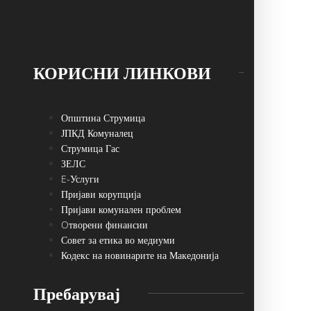
КОРИСНИ ЛИНКОВИ
Општина Струмица
ЈПКД Комуналец
Струмица Гас
ЗЕЛС
E-Услуги
Пријави корупција
Пријави комунален проблем
Oтворени финансии
Совет за етика во медиуми
Кодекс на новинарите на Македонија
Пребарувај