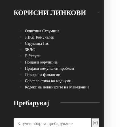
КОРИСНИ ЛИНКОВИ
Општина Струмица
ЈПКД Комуналец
Струмица Гас
ЗЕЛС
E-Услуги
Пријави корупција
Пријави комунален проблем
Oтворени финансии
Совет за етика во медиуми
Кодекс на новинарите на Македонија
Пребарувај