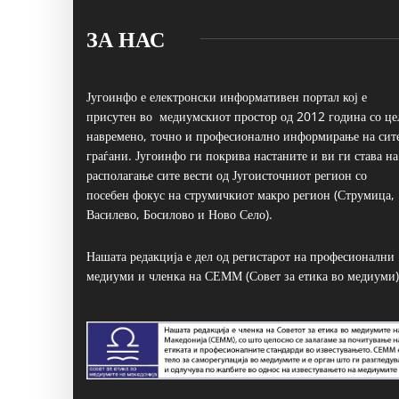
ЗА НАС
Југоинфо е електронски информативен портал кој е
присутен во медиумскиот простор од 2012 година со це
навремено, точно и професионално информирање на сит
граѓани. Југоинфо ги покрива настаните и ви ги става на
располагање сите вести од Југоисточниот регион со
посебен фокус на струмичкиот макро регион (Струмица,
Василево, Босилово и Ново Село).
Нашата редакција е дел од регистарот на професионални
медиуми и членка на СЕММ (Совет за етика во медиуми)