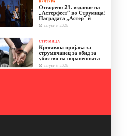
КУЛТУРА
Отворено 21. издание на
„Астерфест“ во Струмица:
Наградата „Астер“ ѝ
август 5, 2026
СТРУМИЦА
Кривична пријава за
струмичанец за обид за
убиство на поранешната
август 5, 2026