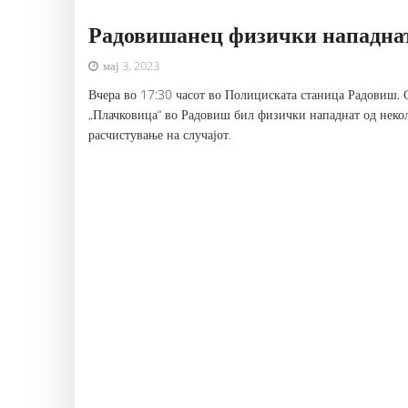
Радовишанец физички нападнат
мај 3, 2023
Вчера во 17:30 часот во Полициската станица Радовиш, С
„Плачковица“ во Радовиш бил физички нападнат од некол
расчистување на случајот.