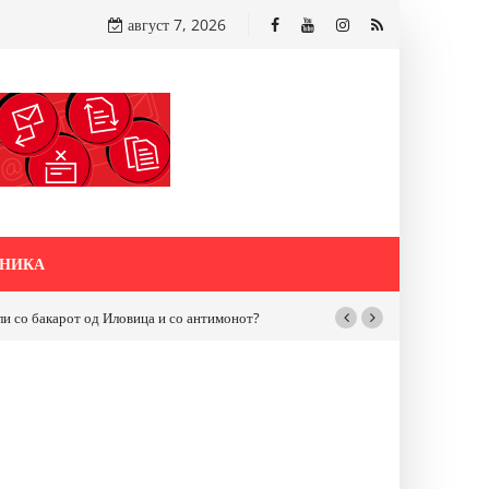
август 7, 2026
НИКА
бакарот од Иловица и со антимонот?