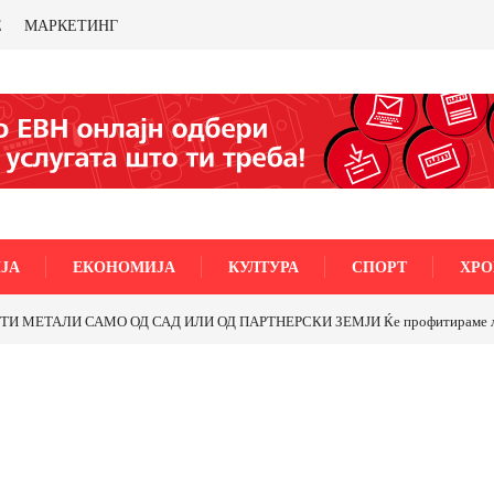
Е
МАРКЕТИНГ
ЈА
ЕКОНОМИЈА
КУЛТУРА
СПОРТ
ХРО
МЕТАЛИ САМО ОД САД ИЛИ ОД ПАРТНЕРСКИ ЗЕМЈИ Ќе профитираме ли со 