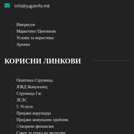
info@jugoinfo.mk
Импресум
Маркетинг/Ценовник
Услови за користење
Архива
КОРИСНИ ЛИНКОВИ
Општина Струмица
ЈПКД Комуналец
Струмица Гас
ЗЕЛС
E-Услуги
Пријави корупција
Пријави комунален проблем
Oтворени финансии
Совет за етика во медиуми