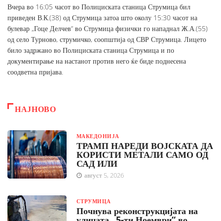
Вчера во 16:05 часот во Полициската станица Струмица бил
приведен В.К.(38) од Струмица затоа што околу 15:30 часот на
булевар „Гоце Делчев“ во Струмица физички го нападнал Ж.А.(55)
од село Турново, струмичко, соопштија од СВР Струмица. Лицето
било задржано во Полициската станица Струмица и по
документирање на настанот против него ќе биде поднесена
соодветна пријава.
НАЈНОВО
МАКЕДОНИЈА
ТРАМП НАРЕДИ ВОЈСКАТА ДА
КОРИСТИ МЕТАЛИ САМО ОД
САД ИЛИ
август 5, 2026
СТРУМИЦА
Почнува реконструкцијата на
улицата „5-ти Ноември“ во