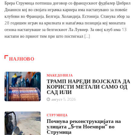
Брера Струмица потпиша договор со францускиот фудбалер Џибрил
Дианиси кој во својата играчка кариера има настапувано за повеќе
клубови во Франција, Белгија, Холандија, Естонија. Станува збор за
28 годишен играч на крилната и напаѓачка позиција кој минатата
сезона настапуваше за белгискиот Ла Лувиер. За овој клуб има 13
настапи во првиот тим при што постигнал […]
НАЈНОВО
МАКЕДОНИЈА
ТРАМП НАРЕДИ ВОЈСКАТА ДА
КОРИСТИ МЕТАЛИ САМО ОД
САД ИЛИ
август 5, 2026
СТРУМИЦА
Почнува реконструкцијата на
улицата „5-ти Ноември“ во
Струмица