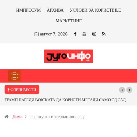
ИМПРЕСУМ
АРХИВА
УСЛОВИ ЗА КОРИСТЕЊЕ
МАРКЕТИНГ
август 7, 2026
ФЛЕШ ВЕСТИ
П НАРЕДИ ВОЈСКАТА ДА КОРИСТИ МЕТАЛИ САМО ОД САД
Почнува ре
ОД ПАРТНЕРСКИ ЗЕМЈИ Ќе профитираме ли со бакарот од
Дома
француски интернационалец
ца и со антимонот?