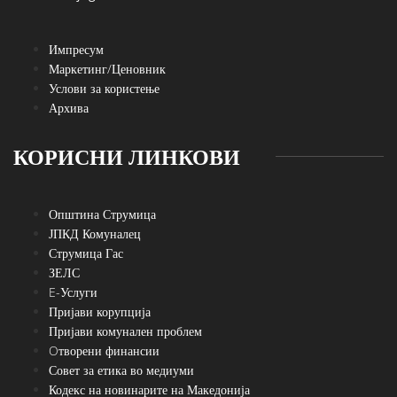
Импресум
Маркетинг/Ценовник
Услови за користење
Архива
КОРИСНИ ЛИНКОВИ
Општина Струмица
ЈПКД Комуналец
Струмица Гас
ЗЕЛС
E-Услуги
Пријави корупција
Пријави комунален проблем
Oтворени финансии
Совет за етика во медиуми
Кодекс на новинарите на Македонија