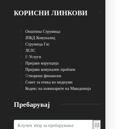
КОРИСНИ ЛИНКОВИ
Општина Струмица
ЈПКД Комуналец
Струмица Гас
ЗЕЛС
E-Услуги
Пријави корупција
Пријави комунален проблем
Oтворени финансии
Совет за етика во медиуми
Кодекс на новинарите на Македонија
Пребарувај