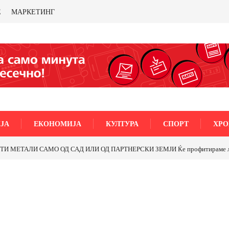
Е
МАРКЕТИНГ
ЈА
ЕКОНОМИЈА
КУЛТУРА
СПОРТ
ХРО
МЕТАЛИ САМО ОД САД ИЛИ ОД ПАРТНЕРСКИ ЗЕМЈИ Ќе профитираме ли со 