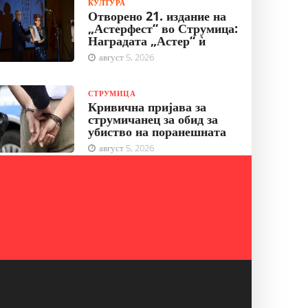
КУЛТУРА
Отворено 21. издание на
„Астерфест“ во Струмица:
Наградата „Астер“ ѝ
август 5, 2026
СТРУМИЦА
Кривична пријава за
струмичанец за обид за
убиство на поранешната
август 5, 2026