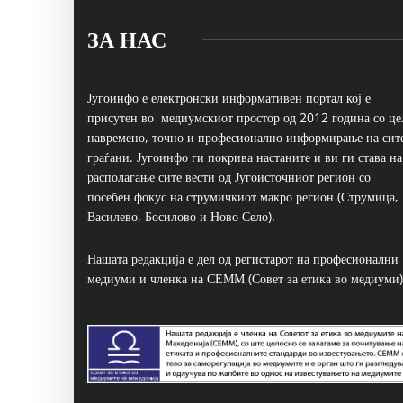
ЗА НАС
Југоинфо е електронски информативен портал кој е
присутен во медиумскиот простор од 2012 година со це
навремено, точно и професионално информирање на сит
граѓани. Југоинфо ги покрива настаните и ви ги става на
располагање сите вести од Југоисточниот регион со
посебен фокус на струмичкиот макро регион (Струмица,
Василево, Босилово и Ново Село).
Нашата редакција е дел од регистарот на професионални
медиуми и членка на СЕММ (Совет за етика во медиуми)