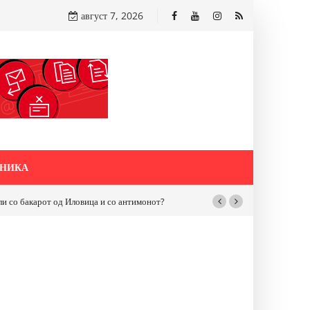
август 7, 2026
НИКА
бакарот од Иловица и со антимонот?