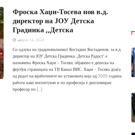
Фроска Хаџи-Тосева нов в.д.
директор на ЈОУ Детска
Градинка ,,Детска
август 14, 2024
Со одлука на градоначалникот Костадин Костадинов, за в.д.
директор на ЈОУ Детска Градинка „Детска Радост“ е
назначена Фроска Хаџи – Тосева, објавено е денеска на
фејсбук страницата на ТВ Канал ВИС. Хаџи – Тосева доаѓа
од редот на вработените во установата која од 2005 година
работи како воспитувач и по професија е дипломиран
професор по […]