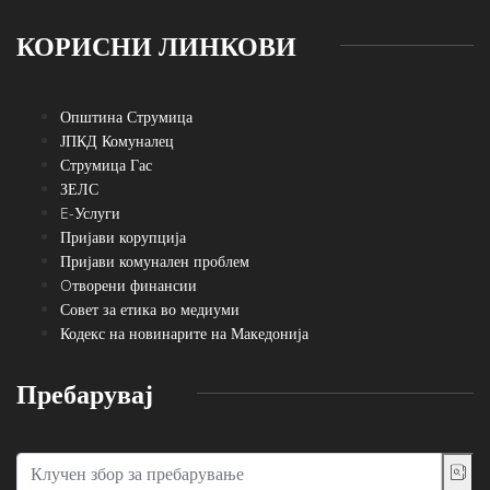
КОРИСНИ ЛИНКОВИ
Општина Струмица
ЈПКД Комуналец
Струмица Гас
ЗЕЛС
E-Услуги
Пријави корупција
Пријави комунален проблем
Oтворени финансии
Совет за етика во медиуми
Кодекс на новинарите на Македонија
Пребарувај