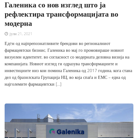
Галеника со нов изглед што ја
рефлектира трансформацијата во
модерна
јули 21, 2021
Едeн од најпрепознатливите брендови во регионалниот
фармацевтски бизнис, Галеника во мај го промовираше новиот
визуелен идентитет, во согласност со модерната деловна визија на
компанијата. Новиот изглед ги одразува трансформациите и
инвестициите низ кои помина Галеника од 2017 година, кога стана
дел од бразилската Групација НЦ, во која спаѓа и ЕМС – една од
најголемите фармацевтски […]