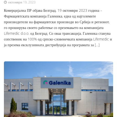
октомври 19, 2023
Комерцијална ПР објава Белград, 19 октомври 2023 година –
Фармацевтската компанија Галеника, една од најголемите
производители на фармацевтски производи во Србија и регионот,
го проширува своето работење со преземањето на компанијата
Lifemedic d.o.o. од Белград. Со оваа трансакција, Галеника станува
сопственик на 100% од српско-словенечката компанија Lifemedic и
ја презема ексклузивната дистрибуција на програмата за […]