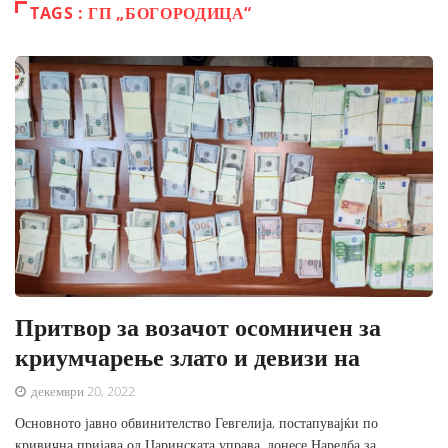
TAGS : ГП „БОГОРОДИЦА“
Притвор за возачот осомничен за
криумчарење злато и девизи на
декември 20, 2022
Основното јавно обвинителство Гевгелија, постапувајќи по
кривична пријава од Царинската управа, донесе Наредба за