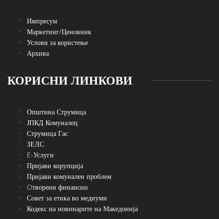
Импресум
Маркетинг/Ценовник
Услови за користење
Архива
КОРИСНИ ЛИНКОВИ
Општина Струмица
ЈПКД Комуналец
Струмица Гас
ЗЕЛС
E-Услуги
Пријави корупција
Пријави комунален проблем
Oтворени финансии
Совет за етика во медиуми
Кодекс на новинарите на Македонија