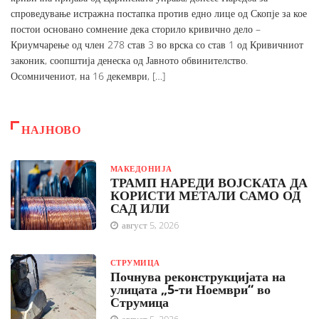
спроведување истражна постапка против едно лице од Скопје за кое
постои основано сомнение дека сторило кривично дело –
Криумчарење од член 278 став 3 во врска со став 1 од Кривичниот
законик, соопштија денеска од Јавното обвинителство.
Осомничениот, на 16 декември, […]
НАЈНОВО
МАКЕДОНИЈА
ТРАМП НАРЕДИ ВОЈСКАТА ДА
КОРИСТИ МЕТАЛИ САМО ОД
САД ИЛИ
август 5, 2026
СТРУМИЦА
Почнува реконструкцијата на
улицата „5-ти Ноември“ во
Струмица