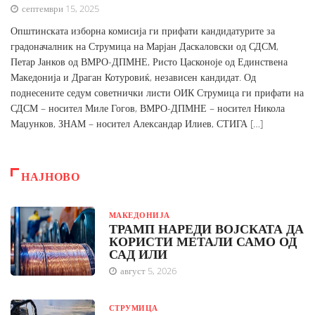
септември 15, 2025
Општинската изборна комисија ги прифати кандидатурите за
градоначалник на Струмица на Марјан Даскаловски од СДСМ,
Петар Јанков од ВМРО-ДПМНЕ, Ристо Цасконоје од Единствена
Македонија и Драган Котуровиќ, независен кандидат. Од
поднесените седум советнички листи ОИК Струмица ги прифати на
СДСМ – носител Миле Гогов, ВМРО-ДПМНЕ – носител Никола
Маџунков, ЗНАМ – носител Александар Илиев, СТИГА […]
НАЈНОВО
МАКЕДОНИЈА
ТРАМП НАРЕДИ ВОЈСКАТА ДА
КОРИСТИ МЕТАЛИ САМО ОД
САД ИЛИ
август 5, 2026
СТРУМИЦА