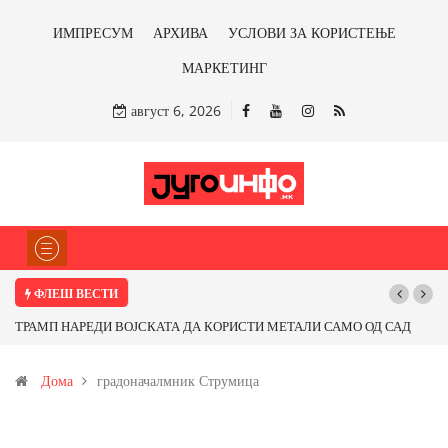
ИМПРЕСУМ
АРХИВА
УСЛОВИ ЗА КОРИСТЕЊЕ
МАРКЕТИНГ
август 6, 2026
ФЛЕШ ВЕСТИ
ТРАМП НАРЕДИ ВОЈСКАТА ДА КОРИСТИ МЕТАЛИ САМО ОД САД
ИЛИ ОД ПАРТНЕРСКИ ЗЕМЈИ Ќе профитираме ли со бакарот од
Дома
градоначалмник Струмица
Иловица и со антимонот?