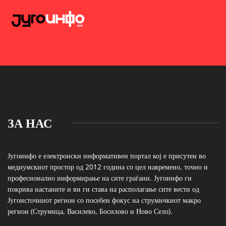
ЗА НАС
Југоинфо е електронски информативен портал кој е присутен во
медиумскиот простор од 2012 година со цел навремено, точно и
професионално информирање на сите граѓани. Југоинфо ги
покрива настаните и ви ги става на располагање сите вести од
Југоисточниот регион со посебен фокус на струмичкиот макро
регион (Струмица, Василево, Босилово и Ново Село).