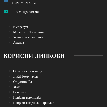
+389 71 214 070
info@jugoinfo.mk
Импресум
Маркетинг/Ценовник
Услови за користење
Архива
КОРИСНИ ЛИНКОВИ
Општина Струмица
ЈПКД Комуналец
Струмица Гас
ЗЕЛС
E-Услуги
Пријави корупција
Пријави комунален проблем