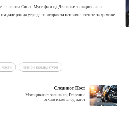
ите – носител Синан Мустафа и од Движење за национално
им даде рок да утре да ги исправата неправилностите за да може
и листи
четири кандидатури
Следниот Пост
Мотоциклист загина кај Гевгелија
откако излетал од патот