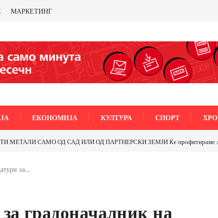
Е
МАРКЕТИНГ
ЈА
ЕКОНОМИЈА
КУЛТУРА
СПОРТ
ХРО
МЕТАЛИ САМО ОД САД ИЛИ ОД ПАРТНЕРСКИ ЗЕМЈИ Ќе профитираме ли со 
атури за…
 за градоначалник на