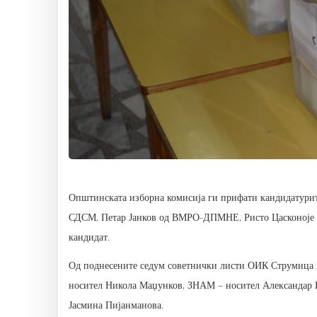
Општинската изборна комисија ги прифати кандидатурит
СДСМ, Петар Јанков од ВМРО-ДПМНЕ, Ристо Цасконоје о
кандидат.
Од поднесените седум советнички листи ОИК Струмиц
носител Никола Маџунков, ЗНАМ – носител Александар
Јасмина Пијанманова.