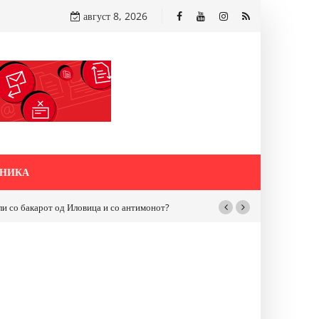
август 8, 2026
НИКА
бакарот од Иловица и со антимонот?
Почнува реконструкцијата на улицат