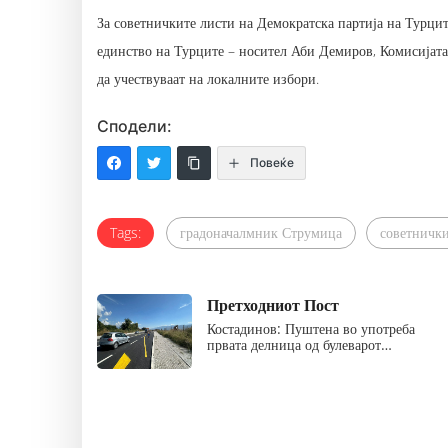
За советничките листи на Демократска партија на Турц
единство на Турците – носител Аби Демиров, Комисијата 
да учествуваат на локалните избори.
Сподели:
Повеќе
Tags:
градоначалмник Струмица
советничк
Претходниот Пост
Костадинов: Пуштена во употреба
првата делница од булеварот…