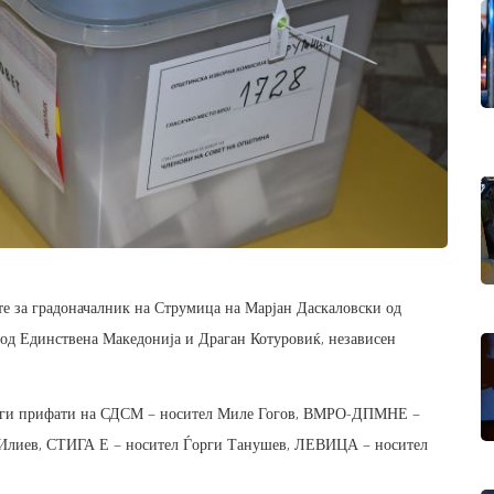
е за градоначалник на Струмица на Марјан Даскаловски од
д Единствена Македонија и Драган Котуровиќ, независен
а ги прифати на СДСМ – носител Миле Гогов, ВМРО-ДПМНЕ –
 Илиев, СТИГА Е – носител Ѓорги Танушев, ЛЕВИЦА – носител