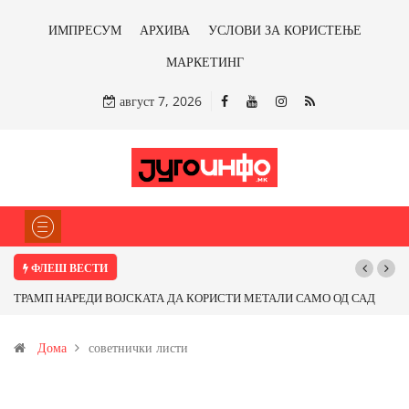
ИМПРЕСУМ
АРХИВА
УСЛОВИ ЗА КОРИСТЕЊЕ
МАРКЕТИНГ
август 7, 2026
ФЛЕШ ВЕСТИ
НАРЕДИ ВОЈСКАТА ДА КОРИСТИ МЕТАЛИ САМО ОД САД
Почнува рекон
ПАРТНЕРСКИ ЗЕМЈИ Ќе профитираме ли со бакарот од
Дома
советнички листи
и со антимонот?