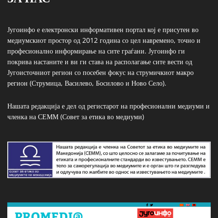
Југоинфо е електронски информативен портал кој е присутен во
медиумскиот простор од 2012 година со цел навремено, точно и
професионално информирање на сите граѓани. Југоинфо ги
покрива настаните и ви ги става на располагање сите вести од
Југоисточниот регион со посебен фокус на струмичкиот макро
регион (Струмица, Василево, Босилово и Ново Село).
Нашата редакција е дел од регистарот на професионални медиуми и
членка на СЕММ (Совет за етика во медиуми)