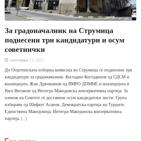
За градоначалник на Струмица
поднесени три кандидатури и осум
советнички
септември 13, 2021
До Општинската изборна комисија во Струмица се поднесени три
кандидатури за градоначалник: Костадин Костадинов од СДСМ и
коалицијата, Жан Дрвошанов од ВМРО ДПМНЕ и коалицијата и
Васе Витанов од Интегра-Македонска конзервативна партија. За
членов на Советот се доставени осум кандидатски листи: Група
избирачи од Шефкет Асанов, Демократска партија на Турците,
Единствена Македонија, Интегра-Македонска конзервативна
партија, […]