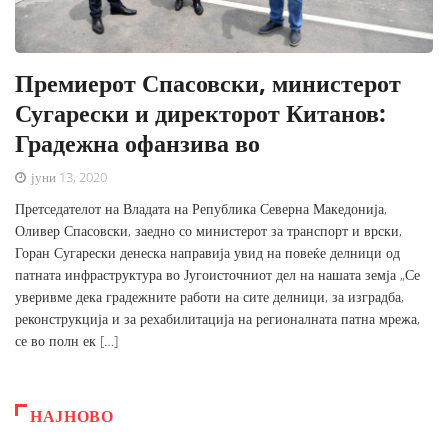
Премиерот Спасовски, министерот
Сугарески и директорот Китанов:
Градежна офанзива во
јуни 13, 2020
Претседателот на Владата на Република Северна Македонија,
Оливер Спасовски, заедно со министерот за транспорт и врски,
Горан Сугарески денеска направија увид на повеќе делници од
патната инфраструктура во Југоисточниот дел на нашата земја „Се
уверивме дека градежните работи на сите делници, за изградба,
реконструкција и за рехабилитација на регионалната патна мрежа,
се во полн ек […]
НАЈНОВО