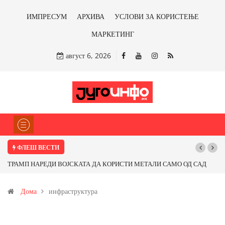
ИМПРЕСУМ
АРХИВА
УСЛОВИ ЗА КОРИСТЕЊЕ
МАРКЕТИНГ
август 6, 2026
ФЛЕШ ВЕСТИ
ВОЈСКАТА ДА КОРИСТИ МЕТАЛИ САМО ОД САД
Почнува реконструкциј
КИ ЗЕМЈИ Ќе профитираме ли со бакарот од
Дома
инфраструктура
имонот?