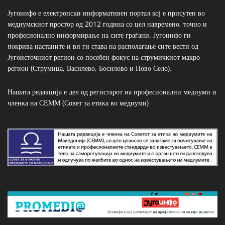
Југоинфо е електронски информативен портал кој е присутен во
медиумскиот простор од 2012 година со цел навремено, точно и
професионално информирање на сите граѓани. Југоинфо ги
покрива настаните и ви ги става на располагање сите вести од
Југоисточниот регион со посебен фокус на струмичкиот макро
регион (Струмица, Василево, Босилово и Ново Село).
Нашата редакција е дел од регистарот на професионални медиуми и
членка на СЕММ (Совет за етика во медиуми)