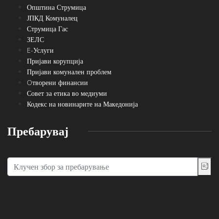
Општина Струмица
ЈПКД Комуналец
Струмица Гас
ЗЕЛС
E-Услуги
Пријави корупција
Пријави комунален проблем
Oтворени финансии
Совет за етика во медиуми
Кодекс на новинарите на Македонија
Пребарувај