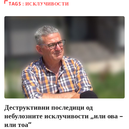
TAGS : ИСКЛУЧИВОСТИ
Деструктивни последици од
небулозните исклучивости „или ова –
или тоа“