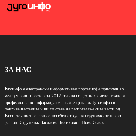
ЗА НАС
Југоинфо е електронски информативен портал кој е присутен во
медиумскиот простор од 2012 година со цел навремено, точно и
професионално информирање на сите граѓани. Југоинфо ги
покрива настаните и ви ги става на располагање сите вести од
Југоисточниот регион со посебен фокус на струмичкиот макро
регион (Струмица, Василево, Босилово и Ново Село).