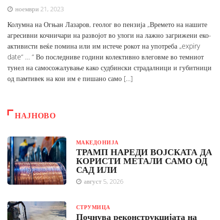
ноември 21, 2023
Колумна на Огњан Лазаров, геолог во пензија „Времето на нашите
агресивни кочничари на развојот во улоги на лажно загрижени еко-
активисти веќе помина или им истече рокот на употреба „expiry
date“ … “ Во последниве години колективно влеговме во темниот
тунел на самосожалување како судбински страдалници и губитници
од памтивек на кои им е пишано само […]
НАЈНОВО
МАКЕДОНИЈА
ТРАМП НАРЕДИ ВОЈСКАТА ДА
КОРИСТИ МЕТАЛИ САМО ОД
САД ИЛИ
август 5, 2026
СТРУМИЦА
Почнува реконструкцијата на