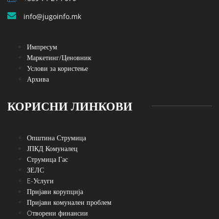
info@jugoinfo.mk
Импресум
Маркетинг/Ценовник
Услови за користење
Архива
КОРИСНИ ЛИНКОВИ
Општина Струмица
ЈПКД Комуналец
Струмица Гас
ЗЕЛС
E-Услуги
Пријави корупција
Пријави комунален проблем
Oтворени финансии