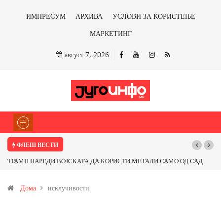
ИМПРЕСУМ
АРХИВА
УСЛОВИ ЗА КОРИСТЕЊЕ
МАРКЕТИНГ
август 7, 2026
ФЛЕШ ВЕСТИ
ТРАМП НАРЕДИ ВОЈСКАТА ДА КОРИСТИ МЕТАЛИ САМО ОД САД
ИЛИ ОД ПАРТНЕРСКИ ЗЕМЈИ Ќе профитираме ли со бакарот од
Дома
исклучивости
Иловица и со антимонот?