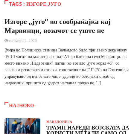
TAGS : ИЗГОРЕ ЈУГО
Изгоре „југо“ во сообраќајка кај
Марвинци, возачот се уште не
ноември 2, 2020
Вчера во Полициска станица Валандово било пријавено дека околу
05:10 часот, на магистрален пат А1 во близина село Марвинци, на
место викано ,,Надвозник“, патничко возило „југо корал 45“, со
велешки регистарски ознаки, сопственост на Г.П.(70) од Гевгелија, а
управувано од непознато лице, удрило во бетонски столб од
надвозник, при што од ударот настанал пожар во […]
НАЈНОВО
МАКЕДОНИЈА
ТРАМП НАРЕДИ ВОЈСКАТА ДА
КОРИСТИ МЕТАЛИ САМО ОД