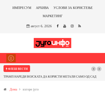
ИМПРЕСУМ
АРХИВА
УСЛОВИ ЗА КОРИСТЕЊЕ
МАРКЕТИНГ
август 6, 2026
ФЛЕШ ВЕСТИ
ТРАМП НАРЕДИ ВОЈСКАТА ДА КОРИСТИ МЕТАЛИ САМО ОД САД
ИЛИ ОД ПАРТНЕРСКИ ЗЕМЈИ Ќе профитираме ли со бакарот од
Дома
изгоре југо
Иловица и со антимонот?